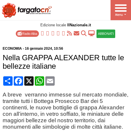
Edizione locale
IlNazionale.it
Radio Alba
ABBONATI
ECONOMIA
-
16 gennaio 2024
, 10:56
Nella GRAPPA ALEXANDER tutte le
bellezze italiane
Condividi
Facebook
X
WhatsApp
Email
A breve verranno immesse sul mercato mondiale,
tramite tutti i Bottega Prosecco Bar dei 5
continenti, le nuove bottiglie di grappa Alexander
con all’interno, in vetro soffiato, le miniature delle
maggiori bellezze del nostro territorio, dai
monumenti alle simbologie di molte città italiane.