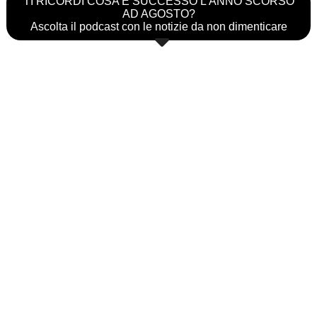
TI RICORDI COSA È SUCCESSO L’ANNO SCORSO
AD AGOSTO?
Ascolta il podcast con le notizie da non dimenticare