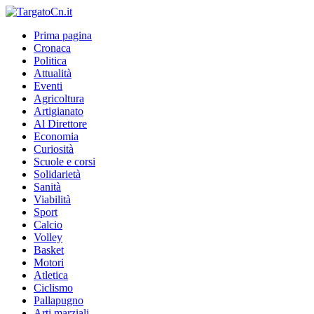
Prima pagina
Cronaca
Politica
Attualità
Eventi
Agricoltura
Artigianato
Al Direttore
Economia
Curiosità
Scuole e corsi
Solidarietà
Sanità
Viabilità
Sport
Calcio
Volley
Basket
Motori
Atletica
Ciclismo
Pallapugno
Arti marziali