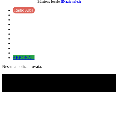
Edizione locale
IlNazionale.it
Radio Alba
ABBONATI
Nessuna notizia trovata.
TI RICORDI COSA È SUCCESSO L’ANNO
SCORSO AD AGOSTO?
Ascolta il podcast con le notizie da non dimenticare