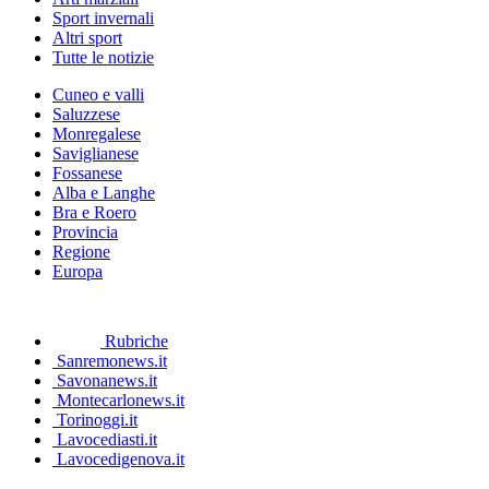
Sport invernali
Altri sport
Tutte le notizie
Cuneo e valli
Saluzzese
Monregalese
Saviglianese
Fossanese
Alba e Langhe
Bra e Roero
Provincia
Regione
Europa
Rubriche
Sanremonews.it
Savonanews.it
Montecarlonews.it
Torinoggi.it
Lavocediasti.it
Lavocedigenova.it