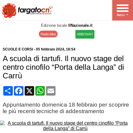
Edizione locale
IlNazionale.it
Radio Alba
ABBONATI
SCUOLE E CORSI
-
05 febbraio 2024
, 18:54
A scuola di tartufi. Il nuovo stage del
centro cinofilo “Porta della Langa” di
Carrù
Condividi
Facebook
X
WhatsApp
Email
Appuntamento domenica 18 febbraio per scoprire
le più recenti tecniche di addestramento