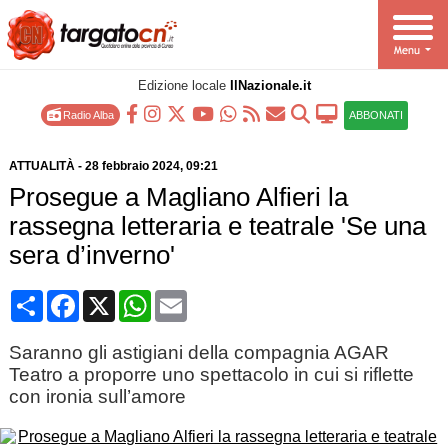
Edizione locale
IlNazionale.it
Radio Alba
ABBONATI
ATTUALITÀ
-
28 febbraio 2024
, 09:21
Prosegue a Magliano Alfieri la
rassegna letteraria e teatrale 'Se una
sera d’inverno'
Condividi
Facebook
X
WhatsApp
Email
Saranno gli astigiani della compagnia AGAR
Teatro a proporre uno spettacolo in cui si riflette
con ironia sull’amore