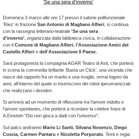
Domenica 3 marzo alle ore 17 presso il salone polifunzionale
'Riez' in frazione
San Antonio di
Magliano Alfieri
, si continua
con la rassegna letterario-teatrale
'Se una sera
d’inverno',
organizzata dalla biblioteca civica, in collaborazione
con il
Comune di Magliano Alfieri, l’Associazione Amici del
Castello Alfieri
e
dell’Associazione Il Paese.
Sarà protagonista la compagnia AGAR Teatro di Asti, che porterà
in scena la commedia brillante 'Basta un Click', una vicenda che
nasce dal rapporto fra un marito e una moglie, ormai logoro da
anni, all’interno del quale si inseriscono dei robot iperumanizzati
che realizzano i desideri.
Si arriverà ad un momento di riflessione tra l’amore indotto e
l’amore spontaneo, che porterà a ricordare la celebre frase di
A.Einstein “Dio non gioca a dadi con l’universo”.
Sul palco andranno
Mario Li Santi, Silvana Nosenzo, Diego
Coscia, Carmen Pantaru
e
Nicoletta Porporato
. Testi e regia