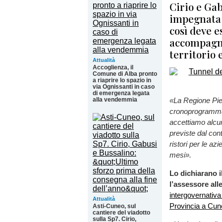
Cirio e Gab
impegnata 
così deve e
accompagna
territorio 
Attualità
Accoglienza, il
Comune di Alba pronto
a riaprire lo spazio in
via Ognissanti in caso
di emergenza legata
alla vendemmia
«La Regione Piem
cronoprogramma 
accettiamo alcun
previste dal con
ristori per le az
mesi».
Lo dichiarano i
l’assessore all
intergovernativa
Attualità
Provincia a Cun
Asti-Cuneo, sul
cantiere del viadotto
sulla Sp7. Cirio,