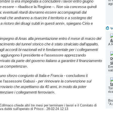
In 
embre si era impegnata a concludere i lavori entro giugno
ago
ve essere –
ribadisce la Regione
–. Non sia concessa quindi
: eventuali ritardi dovranno essere accompagnati dal
ali che andranno a risarcire il territorio e a sostegno del
 a ristoro dei disagi subiti in questi anni»
, spiegano Cirio e
v
impegno di Anas alla presentazione entro il mese di marzo del
ifacimento del tunnel storico che è stato stralciato dall’appalto,
A R
gli accordi bi-nazionali ed è fondamentale per i collegamenti
,
aggiungono il presidente e l’assessore apprezzando
rivato da parte del governo italiano a garantire il finanziamento
 sua competenza».
Eme
val
no sforzo congiunto di Italia e Francia
- concludono il
 e l’assessore Gabusi -
per rinnovare la convenzione sul
roviario che aspettiamo da 40 anni, in modo da poter
Tor
ric
tenziare i collegamenti ferroviari».
Bro
"A 
dilmaco chiede altri tre mesi per terminare i lavori e il Comitato di
va dubbi sull'operato di Prisco
- 28-02-24 12:13