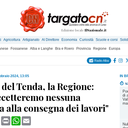
Edizione locale
IlNazionale.it
i
Agricoltura
Artigianato
Al Direttore
Economia
Curiosità
Scuole e corsi
Solid
anese
Fossanese
Alba e Langhe
Bra e Roero
Provincia
Regione
Europa
Radio Alba
bbraio 2024, 13:05
IN B
del Tenda, la Regione:
s
Pon
ccetteremo nessuna
di 
Val
ma
 alla consegna dei lavori"
book
X
Print
WhatsApp
Email
Nub