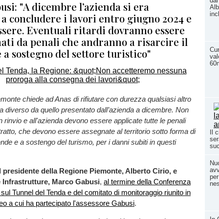
dan
usi: "A dicembre l’azienda si era
Alb
inc
a concludere i lavori entro giugno 2024 e
ssere. Eventuali ritardi dovranno essere
ti da penali che andranno a risarcire il
Cun
e a sostegno del settore turistico"
val
60m
onte chiede ad Anas di rifiutare con durezza qualsiasi altro
diverso da quello presentato dall’azienda a dicembre. Non
 rinvio e all'azienda devono essere applicate tutte le penali
tratto, che devono essere assegnate al territorio sotto forma di
Il 
ser
iende e a sostengo del turismo, per i danni subiti in questi
su
Nuo
avv
l presidente della Regione Piemonte, Alberto Cirio, e
per
e Infrastrutture, Marco Gabusi
,
al termine della Conferenza
ne
 sul Tunnel del Tenda e del comitato di monitoraggio riunito in
eo a cui ha partecipato l'assessore Gabusi
.