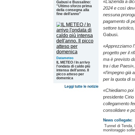
«L’azienda a dic
Gabusi e Bussalino:
"Ultimo sforzo prima
2024 e così de
della consegna alla
fine dell’anno"
nessuna proroga
pagamento di pen
settore turistico,
Gabusi.
«Apprezziamo l’
progetto per il r
Datameteo
ma è previsto da
IL METEO / In arrivo
tra i due Paesi»
l'ondata di caldo più
intensa dell'anno. Il
«l’impegno già ar
picco atteso per
domenica
per la quota di
Leggi tutte le notizie
«Chiediamo poi u
presidente Cirio
collegamento fer
consolidare e po
News collegate:
Tunnel di Tenda, E
monitoraggio solle