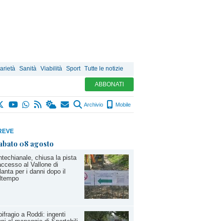
arietà
Sanità
Viabilità
Sport
Tutte le notizie
ABBONATI
Archivio
Mobile
REVE
abato 08 agosto
techianale, chiusa la pista
accesso al Vallone di
lanta per i danni dopo il
ltempo
ifragio a Roddi: ingenti