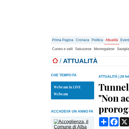
Prima Pagina
Cronaca
Politica
Attualità
Event
Cuneo e valli
Saluzzese
Monregalese
Savigli
/
ATTUALITÀ
CHE TEMPO FA
ATTUALITÀ
|
28 fe
Tunnel 
Webcam in LIVE
Webcam
"Non a
proroga
ACCADEVA UN ANNO FA
Condividi
Face