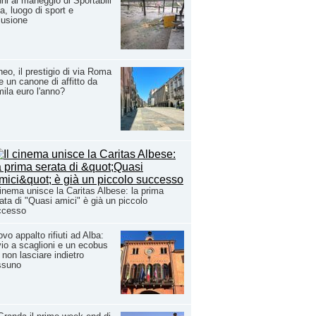
ni al maneggio di Sportabili
a, luogo di sport e
lusione
eo, il prestigio di via Roma
e un canone di affitto da
ila euro l'anno?
cinema unisce la Caritas Albese: la prima
ata di "Quasi amici" è già un piccolo
ccesso
vo appalto rifiuti ad Alba:
io a scaglioni e un ecobus
 non lasciare indietro
ssuno