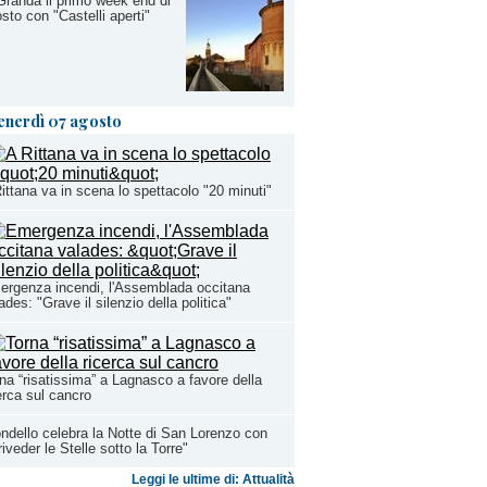
Granda il primo week end di
sto con "Castelli aperti"
enerdì 07 agosto
ittana va in scena lo spettacolo "20 minuti"
rgenza incendi, l'Assemblada occitana
ades: "Grave il silenzio della politica"
na “risatissima” a Lagnasco a favore della
erca sul cancro
ndello celebra la Notte di San Lorenzo con
riveder le Stelle sotto la Torre"
Leggi le ultime di: Attualità