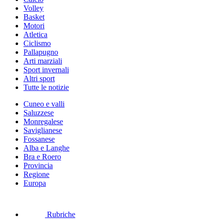
Volley
Basket
Motori
Atletica
Ciclismo
Pallapugno
Arti marziali
Sport invernali
Altri sport
Tutte le notizie
Cuneo e valli
Saluzzese
Monregalese
Saviglianese
Fossanese
Alba e Langhe
Bra e Roero
Provincia
Regione
Europa
Rubriche