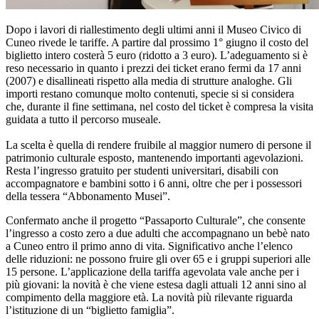
Dopo i lavori di riallestimento degli ultimi anni il Museo Civico di
Cuneo rivede le tariffe. A partire dal prossimo 1° giugno il costo del
biglietto intero costerà 5 euro (ridotto a 3 euro). L’adeguamento si è
reso necessario in quanto i prezzi dei ticket erano fermi da 17 anni
(2007) e disallineati rispetto alla media di strutture analoghe. Gli
importi restano comunque molto contenuti, specie si si considera
che, durante il fine settimana, nel costo del ticket è compresa la visita
guidata a tutto il percorso museale.
La scelta è quella di rendere fruibile al maggior numero di persone il
patrimonio culturale esposto, mantenendo importanti agevolazioni.
Resta l’ingresso gratuito per studenti universitari, disabili con
accompagnatore e bambini sotto i 6 anni, oltre che per i possessori
della tessera “Abbonamento Musei”.
Confermato anche il progetto “Passaporto Culturale”, che consente
l’ingresso a costo zero a due adulti che accompagnano un bebè nato
a Cuneo entro il primo anno di vita. Significativo anche l’elenco
delle riduzioni: ne possono fruire gli over 65 e i gruppi superiori alle
15 persone. L’applicazione della tariffa agevolata vale anche per i
più giovani: la novità è che viene estesa dagli attuali 12 anni sino al
compimento della maggiore età. La novità più rilevante riguarda
l’istituzione di un “biglietto famiglia”.