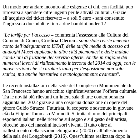
Un modo per andare incontro alle esigenze di chi, con facilità, può
ritrovarsi a spendere cifre ingenti per le attività culturali. Grazie
all’acquisto del ticket riservato – a soli 5 euro - sarà consentito
l’ingresso a due adulti e fino a due bambini under 12.
“
Le tariffe per l’accesso
– commenta l’assessora alla Cultura del
Comune di Cuneo,
Cristina Clerico
-
sono state riviste tenendo
conto dell’adeguamento ISTAT, delle tariffe medie di accesso ad
analoghi Musei applicate in altre città piemontesi e delle mutate
condizioni di fruizione del servizio offerte. Anche in ragione dei
numerosi lavori di riallestimento intercorsi dal 2014 ad oggi, con le
nuove sezioni che si caratterizzano per l’esposizione non solo
statica, ma anche interattiva e tecnologicamente avanzata
”.
Le recenti installazioni nella sede del Complesso Monumentale di
San Francesco hanno arricchito significativamente l’offerta culturale.
Tra le novità più rilevanti un’intera sala di arte contemporanea
aggiunta nel 2022 grazie a una cospicua donazione di opere del
pittore Guido Strazza. Futurista, fu scoperto e sostenuto in giovane
età da Filippo Tommaso Marinetti. Si tratta di uno dei principali
esponenti italiani nelle ricerche sul segno e sul gesto dell’artista,
oltreché uno dei massimi incisori viventi. Il tutto oltre al
riallestimento della sezione etnografica (2020) e all’allestimento
della sala dei Longobardi (2016). Quest’ultima realizzata dopo la