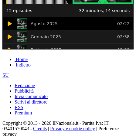
Home
Indietro
SU
Redazione
Pubblicità
Invia comunicato
Scrivi al direttore
RSS
Premium
Copyright © 2013 - 2026 IlNazionale.it - Partita Iva: IT
03401570043 -
Credits
|
Privacy e cookie policy
|
Preferenze
privacy