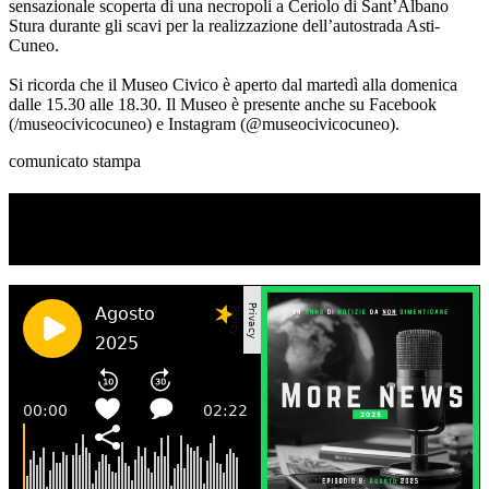
sensazionale scoperta di una necropoli a Ceriolo di Sant’Albano
Stura durante gli scavi per la realizzazione dell’autostrada Asti-
Cuneo.
Si ricorda che il Museo Civico è aperto dal martedì alla domenica
dalle 15.30 alle 18.30. Il Museo è presente anche su Facebook
(/museocivicocuneo) e Instagram (@museocivicocuneo).
comunicato stampa
TI RICORDI COSA È SUCCESSO L’ANNO
SCORSO AD AGOSTO?
Ascolta il podcast con le notizie da non dimenticare