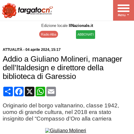
Edizione locale
IlNazionale.it
Radio Alba
ABBONATI
ATTUALITÀ
-
04 aprile 2024
, 15:17
Addio a Giuliano Molineri, manager
dell'Italdesign e direttore della
biblioteca di Garessio
Condividi
Facebook
X
WhatsApp
Email
Originario del borgo valtanarino, classe 1942,
uomo di grande cultura, nel 2018 era stato
insignito del “Compasso d’Oro alla carriera