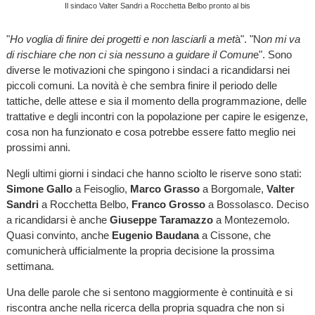
Il sindaco Valter Sandri a Rocchetta Belbo pronto al bis
"
Ho voglia di finire dei progetti e non lasciarli a met
à". "N
on mi va
di rischiare che non ci sia nessuno a guidare il Comun
e". Sono
diverse le motivazioni che spingono i sindaci a ricandidarsi nei
piccoli comuni. La novità è che sembra finire il periodo delle
tattiche, delle attese e sia il momento della programmazione, delle
trattative e degli incontri con la popolazione per capire le esigenze,
cosa non ha funzionato e cosa potrebbe essere fatto meglio nei
prossimi anni.
Negli ultimi giorni i sindaci che hanno sciolto le riserve sono stati:
Simone Gallo
a Feisoglio,
Marco Grasso
a Borgomale,
Valter
Sandri
a Rocchetta Belbo,
Franco Grosso
a Bossolasco. Deciso
a ricandidarsi è anche
Giuseppe Taramazzo
a Montezemolo.
Quasi convinto, anche
Eugenio Baudana
a Cissone, che
comunicherà ufficialmente la propria decisione la prossima
settimana.
Una delle parole che si sentono maggiormente è continuità e si
riscontra anche nella ricerca della propria squadra che non si