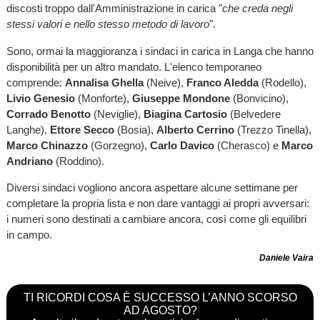
discosti troppo dall'Amministrazione in carica "
che creda negli
stessi valori e nello stesso metodo di lavoro
".
Sono, ormai la maggioranza i sindaci in carica in Langa che hanno
disponibilità per un altro mandato. L'elenco temporaneo
comprende:
Annalisa Ghella
(Neive),
Franco Aledda
(Rodello),
Livio Genesio
(Monforte),
Giuseppe Mondone
(Bonvicino),
Corrado Benotto
(Neviglie),
Biagina Cartosio
(Belvedere
Langhe),
Ettore Secco
(Bosia),
Alberto Cerrino
(Trezzo Tinella),
Marco Chinazzo
(Gorzegno),
Carlo Davico
(Cherasco) e
Marco
Andriano
(Roddino).
Diversi sindaci vogliono ancora aspettare alcune settimane per
completare la propria lista e non dare vantaggi ai propri avversari:
i numeri sono destinati a cambiare ancora, così come gli equilibri
in campo.
Daniele Vaira
TI RICORDI COSA È SUCCESSO L’ANNO SCORSO
AD AGOSTO?