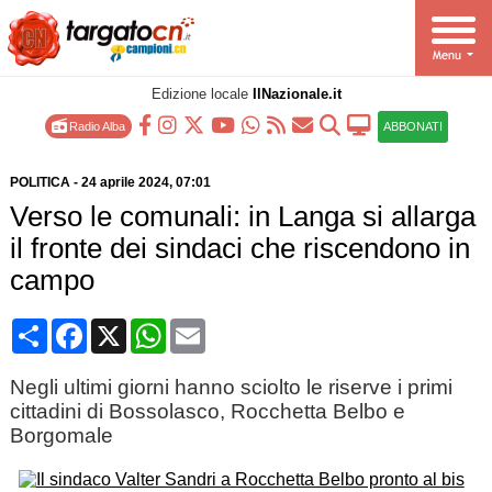
Edizione locale
IlNazionale.it
Radio Alba
ABBONATI
POLITICA
-
24 aprile 2024
, 07:01
Verso le comunali: in Langa si allarga
il fronte dei sindaci che riscendono in
campo
Condividi
Facebook
X
WhatsApp
Email
Negli ultimi giorni hanno sciolto le riserve i primi
cittadini di Bossolasco, Rocchetta Belbo e
Borgomale