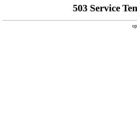
503 Service Te
op