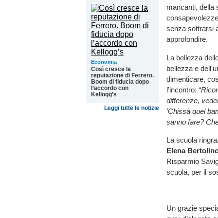
mancanti, della 
consapevolezze r
senza sottrarsi a
approfondire.
La bellezza dello
Economia
bellezza e dell'u
Così cresce la
reputazione di Ferrero.
dimenticare, cos
Boom di fiducia dopo
l’accordo con
l’incontro: “
Ricor
Kellogg’s
differenze, vede
Leggi tutte le notizie
'Chissà quel ba
sanno fare? Che 
La scuola ringr
Elena Bertolin
Risparmio Savigl
scuola, per il sos
Un grazie specia