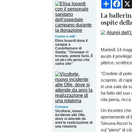
Condividi
Face
La ballerin
ospite dell
Cuneo e valli
Elisa Isoardi dona il
sangue a
Castellamare di
Martedì 14 maggi
Stabia: "Ovunque vi
avuto il privilegi
troviate, potete farlo. È
un piccolo gesto che
pittrice, scrittri
salva vite"
“Credete di pot
scoprire, di capi
in una sala da s
ha fatto del suo
vita piena, ricca
Cronaca
Un incontro che 
Vicoforte, nuovo
incidente alle Olle,
apertamente di l
dove si attende da
anni la realizzazione di
Simona Atzori ha
una rotatoria
sul “pieno” di ci