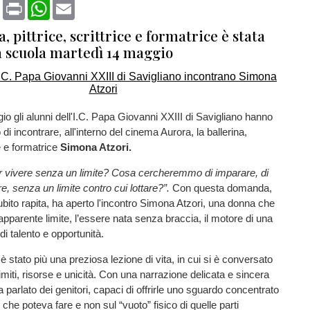
book
X
Print
WhatsApp
Email
a, pittrice, scrittrice e formatrice è stata
a scuola martedì 14 maggio
o gli alunni dell'I.C. Papa Giovanni XXIII di Savigliano hanno
o di incontrare, all'interno del cinema Aurora, la ballerina,
ce e formatrice
Simona Atzori.
er vivere senza un limite? Cosa cercheremmo di imparare, di
re, senza un limite contro cui lottare?”.
Con questa domanda,
ubito rapita, ha aperto l'incontro Simona Atzori, una donna che
 apparente limite, l’essere nata senza braccia, il motore di una
 di talento e opportunità.
è stato più una preziosa lezione di vita, in cui si è conversato
imiti, risorse e unicità. Con una narrazione delicata e sincera
 parlato dei genitori, capaci di offrirle uno sguardo concentrato
ò che poteva fare e non sul “vuoto” fisico di quelle parti