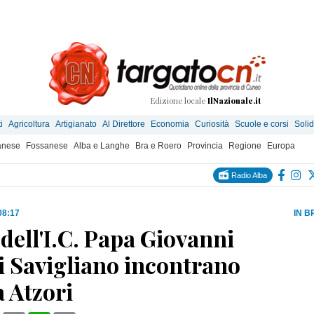
Edizione locale
IlNazionale.it
i
Agricoltura
Artigianato
Al Direttore
Economia
Curiosità
Scuole e corsi
Solid
anese
Fossanese
Alba e Langhe
Bra e Roero
Provincia
Regione
Europa
Radio Alba
08:17
IN B
dell'I.C. Papa Giovanni
i Savigliano incontrano
 Atzori