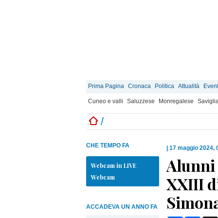
Prima Pagina
Cronaca
Politica
Attualità
Event
Cuneo e valli
Saluzzese
Monregalese
Savigli
/
CHE TEMPO FA
|
17 maggio 2024, 
Alunni 
Webcam in LIVE
Webcam
XXIII d
Simona
ACCADEVA UN ANNO FA