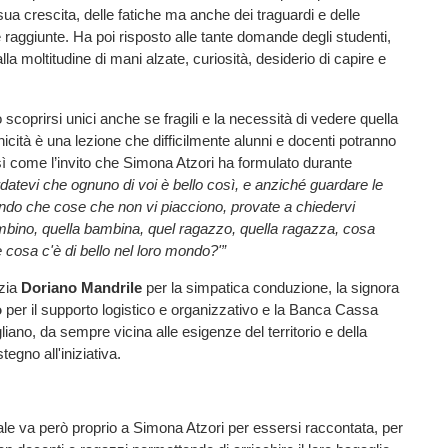
sua crescita, delle fatiche ma anche dei traguardi e delle
aggiunte. Ha poi risposto alle tante domande degli studenti,
lla moltitudine di mani alzate, curiosità, desiderio di capire e
 scoprirsi unici anche se fragili e la necessità di vedere quella
nicità è una lezione che difficilmente alunni e docenti potranno
ì come l’invito che Simona Atzori ha formulato durante
datevi che ognuno di voi è bello così, e anziché guardare le
ndo che cose che non vi piacciono, provate a chiedervi
mbino, quella bambina, quel ragazzo, quella ragazza, cosa
cosa c'è di bello nel loro mondo?'”
azia
Doriano Mandrile
per la simpatica conduzione, la signora
o
per il supporto logistico e organizzativo e la Banca Cassa
iano, da sempre vicina alle esigenze del territorio e della
tegno all'iniziativa.
le va però proprio a Simona Atzori per essersi raccontata, per