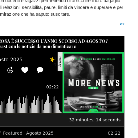
on docenti e ragazzi permettendo di arricchire il loro bagaglio
i relazioni, sensibilità, paure, limiti da vincere e superare e per
mmirazione che ha saputo suscitare.
cs
 COSA È SUCCESSO L’ANNO SCORSO AD AGOSTO?
cast con le notizie da non dimenticare