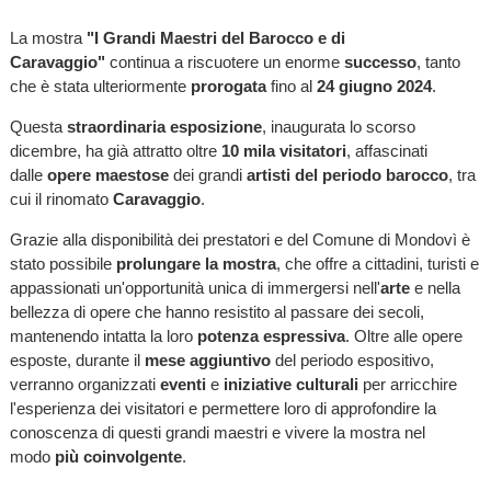
La mostra
"I Grandi Maestri del Barocco e di
Caravaggio"
continua a riscuotere un enorme
successo
, tanto
che è stata ulteriormente
prorogata
fino al
24 giugno 2024
.
Questa
straordinaria esposizione
, inaugurata lo scorso
dicembre, ha già attratto oltre
10 mila visitatori
, affascinati
dalle
opere maestose
dei grandi
artisti del periodo barocco
, tra
cui il rinomato
Caravaggio
.
Grazie alla disponibilità dei prestatori e del Comune di Mondovì è
stato possibile
prolungare la mostra
, che offre a cittadini, turisti e
appassionati un'opportunità unica di immergersi nell'
arte
e nella
bellezza di opere che hanno resistito al passare dei secoli,
mantenendo intatta la loro
potenza espressiva
. Oltre alle opere
esposte, durante il
mese aggiuntivo
del periodo espositivo,
verranno organizzati
eventi
e
iniziative culturali
per arricchire
l'esperienza dei visitatori e permettere loro di approfondire la
conoscenza di questi grandi maestri e vivere la mostra nel
modo
più coinvolgente
.