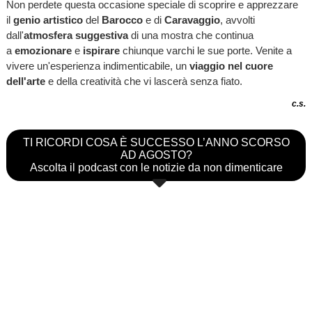
Non perdete questa occasione speciale di scoprire e apprezzare
il
genio artistico
del
Barocco
e di
Caravaggio
, avvolti
dall'
atmosfera suggestiva
di una mostra che continua
a
emozionare
e
ispirare
chiunque varchi le sue porte. Venite a
vivere un'esperienza indimenticabile, un
viaggio nel cuore
dell'arte
e della creatività che vi lascerà senza fiato.
c.s.
TI RICORDI COSA È SUCCESSO L’ANNO SCORSO
AD AGOSTO?
Ascolta il podcast con le notizie da non dimenticare