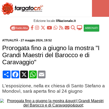
Edizione locale
IlNazionale.it
Radio Alba
ABBONATI
ATTUALITÀ
-
27 maggio 2024
, 19:52
Prorogata fino a giugno la mostra "I
Grandi Maestri del Barocco e di
Caravaggio"
Condividi
Facebook
X
WhatsApp
Email
L'esposizione, nella ex chiesa di Santo Stefano a
Mondovì, sarà aperta fino al 24 giugno