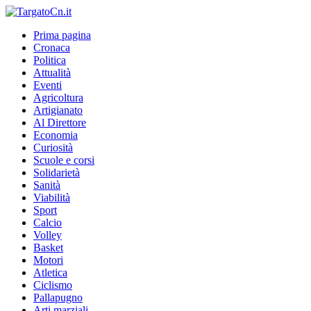
Prima pagina
Cronaca
Politica
Attualità
Eventi
Agricoltura
Artigianato
Al Direttore
Economia
Curiosità
Scuole e corsi
Solidarietà
Sanità
Viabilità
Sport
Calcio
Volley
Basket
Motori
Atletica
Ciclismo
Pallapugno
Arti marziali