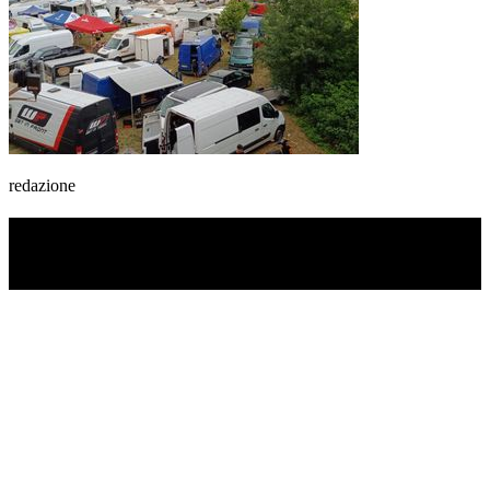
redazione
TI RICORDI COSA È SUCCESSO L’ANNO
SCORSO AD AGOSTO?
Ascolta il podcast con le notizie da non dimenticare