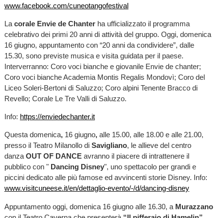
www.facebook.com/cuneotangofestival
La
corale Envie de Chanter
ha ufficializzato il programma
celebrativo dei primi 20 anni di attività del gruppo. Oggi, domenica
16 giugno, appuntamento con “20 anni da condividere”, dalle
15.30, sono previste musica e visita guidata per il paese.
Interverranno: Coro voci bianche e giovanile Envie de chanter;
Coro voci bianche Academia Montis Regalis Mondovì; Coro del
Liceo Soleri-Bertoni di Saluzzo; Coro alpini Tenente Bracco di
Revello; Corale Le Tre Valli di Saluzzo.
Info:
https://enviedechanter.it
Questa domenica
,
16 giugno
,
alle 15.00, alle 18.00 e alle 21.00,
presso il Teatro Milanollo di
Savigliano
, le allieve del centro
danza
OUT OF DANCE
avranno il piacere di intrattenere il
pubblico con "
Dancing Disney
", uno spettacolo per grandi e
piccini dedicato alle più famose ed avvincenti storie Disney. Info:
www.visitcuneese.it/en/dettaglio-evento/-/d/dancing-disney
Appuntamento oggi, domenica 16 giugno alle 16.30, a
Murazzano
con il Teatro Caverna che presenterà
“Il pifferaio di Hamelin”.