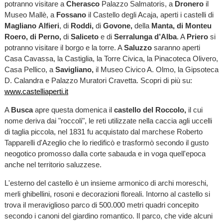
potranno visitare a
Cherasco
Palazzo Salmatoris, a
Dronero
il
Museo Mallè, a
Fossano
il Castello degli Acaja, aperti i castelli di
Magliano
Alfieri
, di
Roddi,
di
Govone,
della
Manta, di Monteu
Roero, di Perno,
di
Saliceto
e di
Serralunga d’Alba
. A
Priero
si
potranno visitare il borgo e la torre. A
Saluzzo
saranno aperti
Casa Cavassa, la Castiglia, la Torre Civica, la Pinacoteca Olivero,
Casa Pellico, a
Savigliano,
il Museo Civico A. Olmo, la Gipsoteca
D. Calandra e Palazzo Muratori Cravetta. Scopri di più su:
www.castelliaperti.it
A
Busca
apre questa domenica il
castello del Roccolo,
il cui
nome deriva dai "roccoli", le reti utilizzate nella caccia agli uccelli
di taglia piccola, nel 1831 fu acquistato dal marchese Roberto
Tapparelli d'Azeglio che lo riedificò e trasformò secondo il gusto
neogotico promosso dalla corte sabauda e in voga quell'epoca
anche nel territorio saluzzese.
L'esterno del castello è un insieme armonico di archi moreschi,
merli ghibellini, rosoni e decorazioni floreali. Intorno al castello si
trova il meraviglioso parco di 500.000 metri quadri concepito
secondo i canoni del giardino romantico. Il parco, che vide alcuni