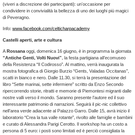
(viveri a discrezione dei partecipanti): un'occasione per
condividere in convivialità la bellezza di uno dei luoghi più magici
di Peveragno.
Info:
www.facebook.com/celticharpacademy
Castelli aperti, arte e cultura
A
Rossana
oggi, domenica 16 giugno, è in programma la giornata
“Antiche Genti, Volti Nuovi”
, la festa partigiana all’ecomuseo
della Resistenza “Il Codirosso”. Al mattino, verrà inaugurata la
mostra fotografica di Giorgio Burzio “Gents, Valadas Occitanas”,
scatti in bianco e nero. Dalle 11.30, si terrà la presentazione del
libro “Sette marinai, sette infermiere” scritto da Enzo Secondo
ripercorrendo storie, ritratti e memorie di Piemontesi migranti dalle
nostre valli verso il mondo. Saranno presente l’autore ed il suo
interessante patrimonio di narrazioni. Seguirà il pic-nic collettivo
nell’area verde adiacente al Palazzo Garro. Dalle 15, avrà inizio il
laboratorio “Crea la tua valle rotante”, rivolto alle famiglie e bambini
e curato di Alessandra Parigi Cerotto. Il workshop ha un costo a
persona di 5 euro: i posti sono limitati ed è perciò consigliata la