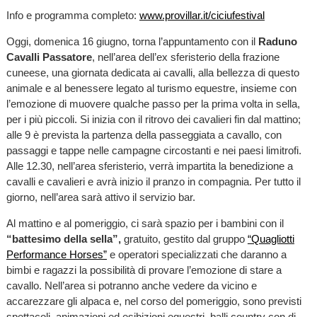
Info e programma completo:
www.provillar.it/ciciufestival
Oggi, domenica 16 giugno, torna l’appuntamento con il
Raduno
Cavalli Passatore
, nell’area dell’ex sferisterio della frazione
cuneese, una giornata dedicata ai cavalli, alla bellezza di questo
animale e al benessere legato al turismo equestre, insieme con
l’emozione di muovere qualche passo per la prima volta in sella,
per i più piccoli. Si inizia con il ritrovo dei cavalieri fin dal mattino;
alle 9 è prevista la partenza della passeggiata a cavallo, con
passaggi e tappe nelle campagne circostanti e nei paesi limitrofi.
Alle 12.30, nell’area sferisterio, verrà impartita la benedizione a
cavalli e cavalieri e avrà inizio il pranzo in compagnia. Per tutto il
giorno, nell’area sarà attivo il servizio bar.
Al mattino e al pomeriggio, ci sarà spazio per i bambini con il
“battesimo della sella”,
gratuito, gestito dal gruppo
“Quagliotti
Performance Horses”
e operatori specializzati che daranno a
bimbi e ragazzi la possibilità di provare l’emozione di stare a
cavallo. Nell’area si potranno anche vedere da vicino e
accarezzare gli alpaca e, nel corso del pomeriggio, sono previsti
spettacoli, animazioni ed esibizioni equestri, balli country con dj