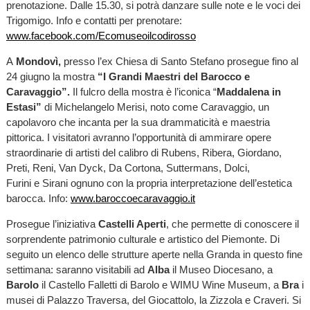
prenotazione. Dalle 15.30, si potrà danzare sulle note e le voci dei
Trigomigo. Info e contatti per prenotare:
www.facebook.com/Ecomuseoilcodirosso
A
Mondovì,
presso l’ex Chiesa di Santo Stefano prosegue fino al
24 giugno la mostra
“I Grandi Maestri del Barocco e
Caravaggio”.
Il fulcro della mostra è l’iconica “
Maddalena in
Estasi”
di Michelangelo Merisi, noto come Caravaggio, un
capolavoro che incanta per la sua drammaticità e maestria
pittorica. I visitatori avranno l’opportunità di ammirare opere
straordinarie di artisti del calibro di Rubens, Ribera, Giordano,
Preti, Reni, Van Dyck, Da Cortona, Suttermans, Dolci,
Furini e Sirani ognuno con la propria interpretazione dell’estetica
barocca. Info:
www.baroccoecaravaggio.it
Prosegue l’iniziativa
Castelli Aperti
, che permette di conoscere il
sorprendente patrimonio culturale e artistico del Piemonte. Di
seguito un elenco delle strutture aperte nella Granda in questo fine
settimana: saranno visitabili
ad
Alba
il Museo Diocesano, a
Barolo
il Castello Falletti di Barolo e WIMU Wine Museum, a
Bra
i
musei di Palazzo Traversa, del Giocattolo, la Zizzola e Craveri. Si