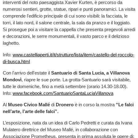
interventi del noto paesaggista Xavier Kurten, è percorso da
numerosi sentieri, grotte, statue, ripari e punti panoramici. La visita
comprende l'edificio principale di cui sono visibili: la facciata, le
torri, il lato nord, il salone centrale, la sala da pranzo e il loggiato.
Si prosegue poi a visitare la cappella che presenta pregevoli arredi
e decorazioni, le serre monumentali, il vasto parco e il delizioso
laghetto.
Info:
www.castelliaperti.it/it/strutture/lista/item/castello-del-roccolo-
di-busca.html
Con l'arrivo dell'estate il
Santuario di Santa Lucia, a Villanova
Mondovì
, riapre le sue porte. La grotta-Santuario sarà visitabile,
tutte le domeniche, fino a metà settembre (orario 14.30-18.00).
Info:
www.facebook.com/SantuarioSantaLuciaVillanova
Al
Museo Civico Mallé
di
Dronero
è in corso la mostra
“Le falci
nell’arte, l’arte delle falci”.
L’esposizione, nata da un idea di Carlo Pedretti e curata da Ivana
Mulatero direttrice del Museo Mallé, in collaborazione con
Associazione Prometheus, presenta in prima assoluta le opere di: