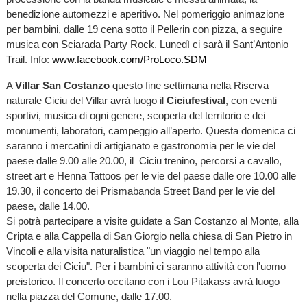
benedizione automezzi e aperitivo. Nel pomeriggio animazione
per bambini, dalle 19 cena sotto il Pellerin con pizza, a seguire
musica con Sciarada Party Rock. Lunedì ci sarà il Sant’Antonio
Trail. Info:
www.facebook.com/ProLoco.SDM
A
Villar San Costanzo
questo fine settimana nella Riserva
naturale Ciciu del Villar avrà luogo il
Ciciufestival
, con eventi
sportivi, musica di ogni genere, scoperta del territorio e dei
monumenti, laboratori, campeggio all’aperto.
Questa domenica ci
saranno i mercatini di artigianato e gastronomia per le vie del
paese dalle 9.00 alle 20.00, il Ciciu trenino, percorsi a cavallo,
street art e Henna Tattoos per le vie del paese dalle ore 10.00 alle
19.30, il concerto dei Prismabanda Street Band per le vie del
paese, dalle 14.00.
Si potrà partecipare a visite guidate a San Costanzo al Monte, alla
Cripta e alla Cappella di San Giorgio nella chiesa di San Pietro in
Vincoli e alla visita naturalistica "un viaggio nel tempo alla
scoperta dei Ciciu". Per i bambini ci saranno attività con l'uomo
preistorico. Il concerto occitano con i Lou Pitakass avrà luogo
nella piazza del Comune, dalle 17.00.