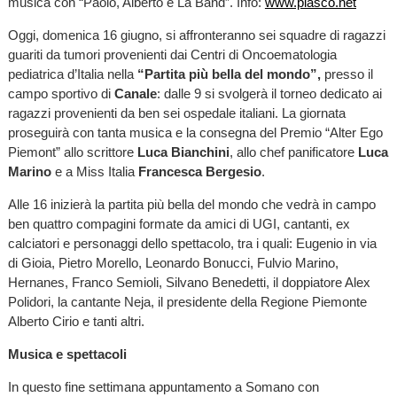
musica con “Paolo, Alberto e La Band”. Info:
www.piasco.net
Oggi, domenica 16 giugno,
si affronteranno sei squadre di ragazzi
guariti da tumori provenienti dai Centri di Oncoematologia
pediatrica d’Italia nella
“Partita più bella del mondo”,
presso il
campo sportivo di
Canale
: dalle 9 si svolgerà il torneo dedicato ai
ragazzi provenienti da ben sei ospedale italiani. La giornata
proseguirà con tanta musica e la consegna del Premio “Alter Ego
Piemont” allo scrittore
Luca Bianchini
, allo chef panificatore
Luca
Marino
e a Miss Italia
Francesca Bergesio
.
Alle 16 inizierà la partita più bella del mondo che vedrà in campo
ben quattro compagini formate da amici di UGI, cantanti, ex
calciatori e personaggi dello spettacolo, tra i quali: Eugenio in via
di Gioia, Pietro Morello, Leonardo Bonucci, Fulvio Marino,
Hernanes, Franco Semioli, Silvano Benedetti, il doppiatore Alex
Polidori, la cantante Neja, il presidente della Regione Piemonte
Alberto Cirio e tanti altri.
Musica e spettacoli
In questo fine settimana appuntamento a Somano con