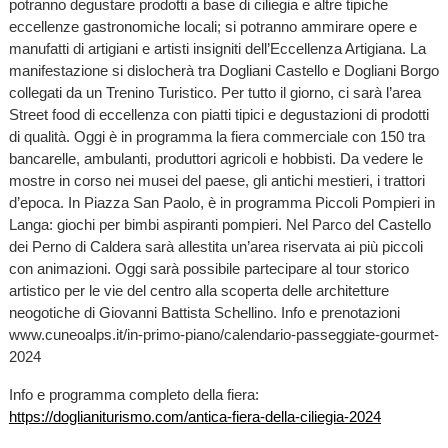
potranno degustare prodotti a base di ciliegia e altre tipiche
eccellenze gastronomiche locali; si potranno ammirare opere e
manufatti di artigiani e artisti insigniti dell’Eccellenza Artigiana. La
manifestazione si dislocherà tra Dogliani Castello e Dogliani Borgo
collegati da un Trenino Turistico. Per tutto il giorno, ci sarà l’area
Street food di eccellenza con piatti tipici e degustazioni di prodotti
di qualità. Oggi è in programma la fiera commerciale con 150 tra
bancarelle, ambulanti, produttori agricoli e hobbisti. Da vedere le
mostre in corso nei musei del paese, gli antichi mestieri, i trattori
d’epoca. In Piazza San Paolo, è in programma Piccoli Pompieri in
Langa: giochi per bimbi aspiranti pompieri. Nel Parco del Castello
dei Perno di Caldera sarà allestita un’area riservata ai più piccoli
con animazioni. Oggi sarà possibile partecipare al tour storico
artistico per le vie del centro alla scoperta delle architetture
neogotiche di Giovanni Battista Schellino. Info e prenotazioni
www.cuneoalps.it/in-primo-piano/calendario-passeggiate-gourmet-
2024
Info e programma completo della fiera:
https://doglianiturismo.com/antica-fiera-della-ciliegia-2024