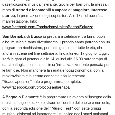
caseificazione, musica itinerante, giochi per bambini, la messa in
moto di
trattori e locomobili a vapore di maggiore interesse
storico
, la premiazione degli espositori. Alle 17 si chiuderà la
manifestazione. Info:
www.facebook.com/FondazioneAmletoBertoniSaluzzo
San Barnaba di Busca
si prepara a celebrare, tra birra, buon
cibo, musica e tanto divertimento, il proprio santo patrono con un
programma ricchissimo, per tutti i gusti e per tutte le età, che
andrà in scena nel fine settimana, fino a lunedì 17 giugno. Oggi ci
sarà la gara di petanque alle 14, quindi alle 16.30 sarà tempo di
darsi battaglia con i cuscini in un'iniziativa divertente pensata per
le famiglie. Non mancherà la serata enogastronomica, con la
maxiraviolata e la serata danzante con l'orchestra
"Scacciapensieri". Info e programma completo:
www.facebook.com/proloco.sanbarnaba
A
Bagnolo Piemonte
è in programma un evento all’insegna della
musica, lungo le piazze e strade del centro del paese e non solo,
con la seconda edizione del
“Music Fest”
con sette gruppi
musicali dislocati ad intrattenere il pubblico negli spazi antistanti