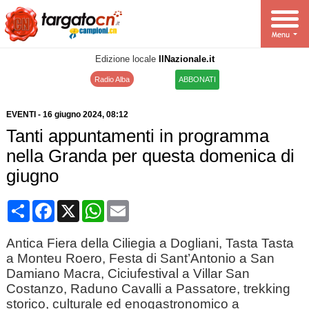
Edizione locale
IlNazionale.it
Radio Alba
ABBONATI
EVENTI
-
16 giugno 2024
, 08:12
Tanti appuntamenti in programma
nella Granda per questa domenica di
giugno
Condividi
Facebook
X
WhatsApp
Email
Antica Fiera della Ciliegia a Dogliani, Tasta Tasta
a Monteu Roero, Festa di Sant’Antonio a San
Damiano Macra, Ciciufestival a Villar San
Costanzo, Raduno Cavalli a Passatore, trekking
storico, culturale ed enogastronomico a