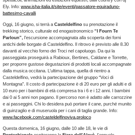
Ely. Info:
www.isha-italia.it/site/eventi/passatore-equiraduno-
battesimo-cavalli
Oggi, 16 giugno, si terrà a
Casteldelfino
su prenotazione il
trekking storico, culturale ed enogastronomico
“I Fourn Te
Parloun”,
l’escursione accompagnata alla scoperta dei forni
antichi delle borgate di Casteldelfino. Il ritrovo è previsto alle 8.30
davanti al vecchio forno dei Troci nel capoluogo. Da qui la
passeggiata proseguirà a Rabioux, Bertines, Caldane e Torrette,
per proporre gustose degustazioni di prodotti locali accompagnate
dalla musica occitana. L’ultima tappa, quella di rientro a
Casteldelfino, vedrà la partecipazione del gruppo “Voci di
Montagna”. Il costo di partecipazione è di 20 euro per gli adulti e di
10 euro per i bambini di età compresa tra i 6 e i 12 anni. I bambini
dai 0 ai 5 anni non pagano. Il percorso non è adatto alle carrozzine
e ai passeggini. Chi lo desidera può portare il cane, purché munito
di guinzaglio e di museruola per i cani di taglia grande. Info:
www.facebook.com/casteldelfinoviva.proloco
Questa domenica, 16 giugno, dalle 10 alle 18, le vie di
Pontechianale
ospiteranno la
Fiera
dell'Alevè,
l'annuale