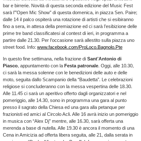
bar e birrerie. Novità di questa seconda edizione del Music Fest
sarà l’”Open Mic Show” di questa domenica, in piazza Sen. Paire;
dalle 14 il palco ospiterà una rotazione di artisti che si esibiranno
fino a sera, in attesa della premiazione ed ci sarà l’esibizione delle
prime tre band classificatesi al contest di ieri, in programma a
partire dalle 21.30. Per l’occasione sarà allestito sulla piazza uno
street food. Info:
www.facebook.com/ProLoco.Bagnolo.Pte
In questo fine settimana, nella frazione di
Sant’Antonio di
Piasco
, appuntamento con la
Festa patronale
. Oggi, alle 10.30,
ci sarà la messa solenne con le benedizioni delle auto e delle
moto, seguita dallo Scampanio della “Baudetta”. Le celebrazioni
religiose si concluderanno con la messa vespertina delle 18.30.
Alle 11.45 ci sarà un aperitivo offerto dagli organizzatori e nel
pomeriggio, alle 14.30, sono in programma una gara al punto
presso il sagrato della Chiesa ed una gara alla petanque per
frazionisti ed amici al Circolo Acli. Alle 16 avrà inizio un pomeriggio
in musica con “Alex Dj” mentre, alle 16.30, sarà offerta una
merenda a base di nutella. Alle 19.30 è ancora il momento di una
Cena in Amicizia ad offerta libera seguita, alle 21, dalla serata in