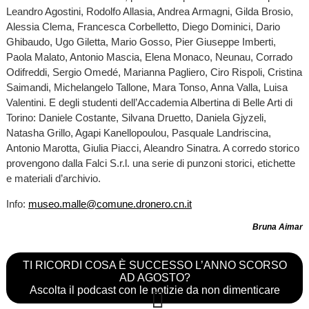
Leandro Agostini, Rodolfo Allasia, Andrea Armagni, Gilda Brosio,
Alessia Clema, Francesca Corbelletto, Diego Dominici, Dario
Ghibaudo, Ugo Giletta, Mario Gosso, Pier Giuseppe Imberti,
Paola Malato, Antonio Mascia, Elena Monaco, Neunau, Corrado
Odifreddi, Sergio Omedé, Marianna Pagliero, Ciro Rispoli, Cristina
Saimandi, Michelangelo Tallone, Mara Tonso, Anna Valla, Luisa
Valentini. E degli studenti dell’Accademia Albertina di Belle Arti di
Torino: Daniele Costante, Silvana Druetto, Daniela Gjyzeli,
Natasha Grillo, Agapi Kanellopoulou, Pasquale Landriscina,
Antonio Marotta, Giulia Piacci, Aleandro Sinatra. A corredo storico
provengono dalla Falci S.r.l. una serie di punzoni storici, etichette
e materiali d’archivio.
Info:
museo.malle@comune.dronero.cn.it
Bruna Aimar
TI RICORDI COSA È SUCCESSO L’ANNO SCORSO
AD AGOSTO?
Ascolta il podcast con le notizie da non dimenticare