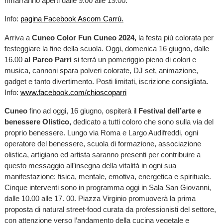
rimarranno aperti dalle 9.00 alle 19.00.
Info:
pagina Facebook Ascom Carrù.
Arriva a
Cuneo
Color Fun Cuneo 2024,
la festa più colorata per
festeggiare la fine della scuola. Oggi, domenica 16 giugno, dalle
16.00
al Parco Parri
si terrà un pomeriggio pieno di colori e
musica, cannoni spara polveri colorate, DJ set, animazione,
gadget e tanto divertimento. Posti limitati, iscrizione consigliata
.
Info:
www.facebook.com/chioscoparri
Cuneo
fino ad oggi, 16 giugno, ospiterà il
Festival dell’arte e
benessere Olistico,
dedicato a tutti coloro che sono sulla via del
proprio benessere. Lungo via Roma e Largo Audifreddi, ogni
operatore del benessere, scuola di formazione, associazione
olistica, artigiano ed artista saranno presenti per contribuire a
questo messaggio all’insegna della vitalità in ogni sua
manifestazione: fisica, mentale, emotiva, energetica e spirituale.
Cinque interventi sono in programma oggi in Sala San Giovanni,
dalle 10.00 alle 17. 00. Piazza Virginio promuoverà la prima
proposta di natural street-food curata da professionisti del settore,
con attenzione verso l’andamento della cucina vegetale e