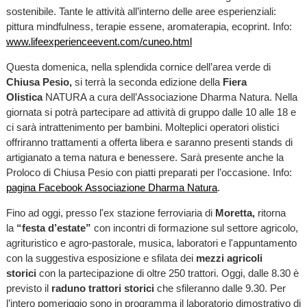
sostenibile. Tante le attività all’interno delle aree esperienziali:
pittura mindfulness, terapie essene, aromaterapia, ecoprint. Info:
www.lifeexperienceevent.com/cuneo.html
Questa domenica, nella splendida cornice dell’area verde di
Chiusa Pesio,
si terrà la seconda edizione della
Fiera
Olistica
NATURA a cura dell’Associazione Dharma Natura. Nella
giornata si potrà partecipare ad attività di gruppo dalle 10 alle 18 e
ci sarà intrattenimento per bambini. Molteplici operatori olistici
offriranno trattamenti a offerta libera e saranno presenti stands di
artigianato a tema natura e benessere. Sarà presente anche la
Proloco di Chiusa Pesio con piatti preparati per l’occasione. Info:
pagina Facebook Associazione Dharma Natura
.
Fino ad oggi, presso l'ex stazione ferroviaria di
Moretta,
ritorna
la
“festa d’estate”
con incontri di formazione sul settore agricolo,
agrituristico e agro-pastorale, musica, laboratori e l'appuntamento
con la suggestiva esposizione e sfilata dei
mezzi agricoli
storici
con la partecipazione di oltre 250 trattori. Oggi, dalle 8.30 è
previsto il
raduno trattori storici
che sfileranno dalle 9.30. Per
l’intero pomeriggio sono in programma il laboratorio dimostrativo di