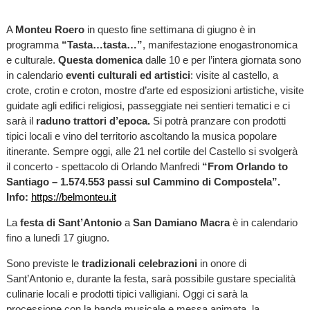
A
Monteu Roero
in questo fine settimana di giugno è in
programma
“Tasta…tasta…”
, manifestazione enogastronomica
e culturale.
Questa domenica
dalle 10 e per l’intera giornata sono
in calendario
eventi culturali ed artistici
: visite al castello, a
crote, crotin e croton, mostre d’arte ed esposizioni artistiche, visite
guidate agli edifici religiosi, passeggiate nei sentieri tematici e ci
sarà il
raduno trattori d’epoca
.
Si potrà pranzare con prodotti
tipici locali e vino del territorio ascoltando la musica popolare
itinerante. Sempre oggi, alle 21 nel cortile del Castello si svolgerà
il concerto - spettacolo di Orlando Manfredi
“From Orlando to
Santiago – 1.574.553 passi sul Cammino di Compostela”
.
Info:
https://belmonteu.it
La
festa di Sant’Antonio
a
San Damiano Macra
è in calendario
fino a lunedì 17 giugno.
Sono previste le
tradizionali celebrazioni
in onore di
Sant’Antonio e, durante la festa, sarà possibile gustare specialità
culinarie locali e prodotti tipici valligiani. Oggi ci sarà la
processione con la banda musicale e messa animata, la