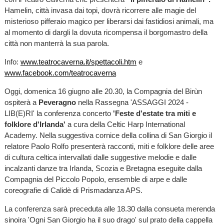
Hamelin, città invasa dai topi, dovrà ricorrere alle magie del
misterioso pifferaio magico per liberarsi dai fastidiosi animali, ma
al momento di dargli la dovuta ricompensa il borgomastro della
città non manterrà la sua parola.
Info:
www.teatrocaverna.it/spettacoli.htm
e
www.facebook.com/teatrocaverna
Oggi, domenica 16 giugno alle 20.30,
la Compagnia del Birùn
ospiterà a
Peveragno
nella Rassegna 'ASSAGGI 2024 -
LIB(E)RI' la conferenza concerto
'Feste
d'estate tra miti e
folklore d'Irlanda'
a cura della Celtic Harp International
Academy. Nella suggestiva cornice della collina di San Giorgio il
relatore Paolo Rolfo presenterà racconti, miti e folklore delle aree
di cultura celtica intervallati dalle suggestive melodie e dalle
incalzanti danze tra Irlanda, Scozia e Bretagna eseguite dalla
Compagnia del Piccolo Popolo, ensemble di arpe e dalle
coreografie di Calidè di Prismadanza APS.
La conferenza sarà preceduta alle 18.30 dalla consueta merenda
sinoira 'Ogni San Giorgio ha il suo drago' sul prato della cappella