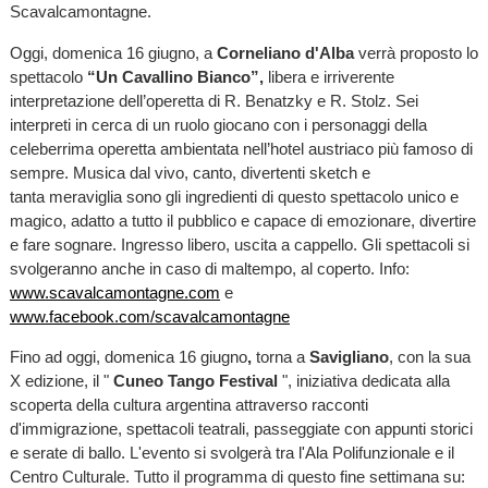
Scavalcamontagne.
Oggi, domenica 16 giugno, a
Corneliano d'Alba
verrà proposto lo
spettacolo
“Un Cavallino Bianco”,
libera e irriverente
interpretazione dell’operetta di R. Benatzky e R. Stolz.
Sei
interpreti in cerca di un ruolo giocano con i personaggi della
celeberrima operetta ambientata nell’hotel austriaco più famoso di
sempre.
Musica dal vivo, canto, divertenti sketch e
tanta meraviglia sono gli ingredienti di questo spettacolo unico e
magico, adatto a tutto il pubblico e capace di emozionare, divertire
e fare sognare. Ingresso libero, uscita a cappello. Gli spettacoli si
svolgeranno anche in caso di maltempo, al coperto. Info:
www.scavalcamontagne.com
e
www.facebook.com/scavalcamontagne
Fino ad oggi, domenica 16 giugno
,
torna a
Savigliano
, con la sua
X edizione, il "
Cuneo Tango Festival
", iniziativa dedicata alla
scoperta della cultura argentina attraverso racconti
d'immigrazione, spettacoli teatrali, passeggiate con appunti storici
e serate di ballo. L'evento si svolgerà tra l'Ala Polifunzionale e il
Centro Culturale. Tutto il programma di questo fine settimana su: