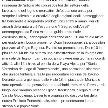
rassegna dell’artigianato con espositori del settore della
lavorazione del legno e mercatini. Un'occasione unica per
scoprire il talento e la creatività degli artigiani locali, passeggiando
tra bancarelle e scoprendo prodotti unici e fatti a mano. Per gli
amanti della natura c'è l'escursione "I Segreti dell’Alevè":
accompagnati da Elena Armand, guida ambientale
escursionistica, i partecipanti partiranno alle 9,30 dal rifugio Alevè
per esplorare il bosco omonimo. Dopo l'escursione, sarà possibile
pranzare al rifugio Bagnour. Evento su prenotazione. Dalle 10 in
piazza del Municipio si terrà una dimostrazione della lavorazione
manuale del legno. I bambini potranno vivere una giornata ricca di
attività: alle 15, ritrovo al pontile della Playa Alpina per "Storia
Verissima del Lago di Pontechianale", una narrazione itinerante
che unisce fantasia e realtà per raccontare l’origine del bacino.
Durante tutta la giornata, dalle 9 alle 18, in piazza del Municipio
sarà operativa una postazione truccabimbi, mentre nell’area verde
lungo lago saranno presenti i giochi tradizionali in legno di Valle
Varaita Giocolegno. L'evento è organizzato dai volontari della
nuova Pro loco Pontechianale, che si presenteranno la sera
stessa alla popolazione.