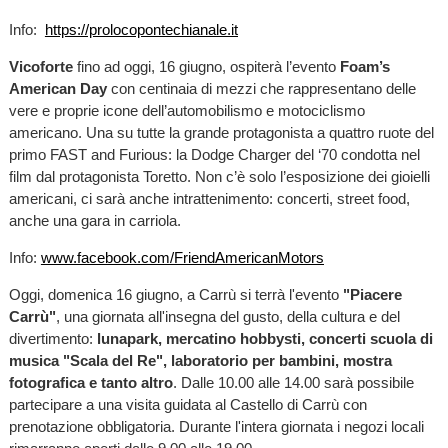
Info:
https://prolocopontechianale.it
Vicoforte
fino ad oggi, 16 giugno, ospiterà l’evento
Foam’s
American Day
con centinaia di mezzi che rappresentano delle
vere e proprie icone dell’automobilismo e motociclismo
americano. Una su tutte la grande protagonista a quattro ruote del
primo FAST and Furious: la Dodge Charger del ‘70 condotta nel
film dal protagonista Toretto. Non c’è solo l’esposizione dei gioielli
americani, ci sarà anche intrattenimento: concerti, street food,
anche una gara in carriola.
Info:
www.facebook.com/FriendAmericanMotors
Oggi, domenica 16 giugno, a Carrù si terrà l'evento
"Piacere
Carrù"
, una giornata all'insegna del gusto, della cultura e del
divertimento:
lunapark, mercatino hobbysti, concerti scuola di
musica "Scala del Re", laboratorio per bambini, mostra
fotografica e tanto altro
. Dalle 10.00 alle 14.00 sarà possibile
partecipare a una visita guidata al Castello di Carrù con
prenotazione obbligatoria. Durante l'intera giornata i negozi locali