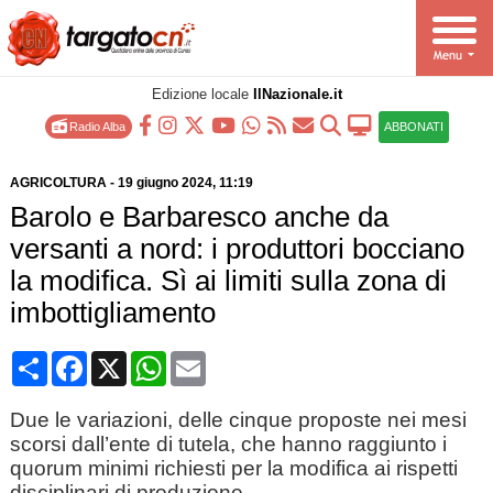
Edizione locale
IlNazionale.it
Radio Alba
ABBONATI
AGRICOLTURA
-
19 giugno 2024
, 11:19
Barolo e Barbaresco anche da
versanti a nord: i produttori bocciano
la modifica. Sì ai limiti sulla zona di
imbottigliamento
Condividi
Facebook
X
WhatsApp
Email
Due le variazioni, delle cinque proposte nei mesi
scorsi dall’ente di tutela, che hanno raggiunto i
quorum minimi richiesti per la modifica ai rispetti
disciplinari di produzione