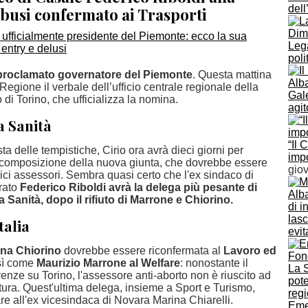
del
abusi confermato ai Trasporti
Dimi
Leg
poli
 proclamato governatore del Piemonte
. Questa mattina
Alba
Regione il verbale dell’ufficio centrale regionale della
Gal
 di Torino, che ufficializza la nomina.
agit
la Sanità
“Il 
sta delle tempistiche, Cirio ora avrà dieci giorni per
impo
composizione della nuova giunta, che dovrebbe essere
gio
ici assessori. Sembra quasi certo che l'ex sindaco di
rato
Federico Riboldi avrà la delega più pesante di
Alba
lla Sanità, dopo il rifiuto di Marrone e Chiorino.
di i
lasc
Italia
evit
ena Chiorino
dovrebbe essere riconfermata al
Lavoro ed
sì come
Maurizio Marrone al Welfare
: nonostante il
renze su Torino, l'assessore anti-aborto non è riuscito ad
tura. Quest'ultima delega, insieme a Sport e Turismo,
e all'ex vicesindaca di Novara Marina Chiarelli.
Eme