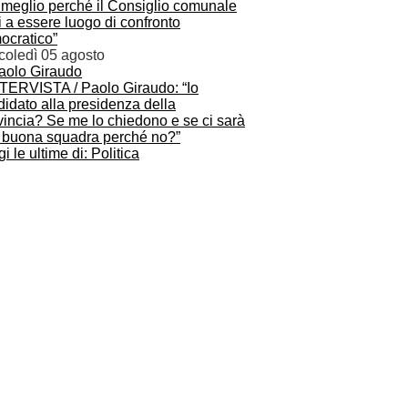
 meglio perché il Consiglio comunale
i a essere luogo di confronto
ocratico”
coledì 05 agosto
NTERVISTA / Paolo Giraudo: “Io
idato alla presidenza della
vincia? Se me lo chiedono e se ci sarà
 buona squadra perché no?”
i le ultime di: Politica