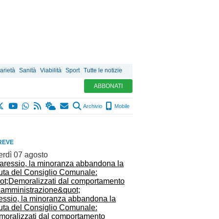
arietà
Sanità
Viabilità
Sport
Tutte le notizie
ABBONATI
Archivio
Mobile
REVE
erdì 07 agosto
essio, la minoranza abbandona la
uta del Consiglio Comunale:
moralizzati dal comportamento