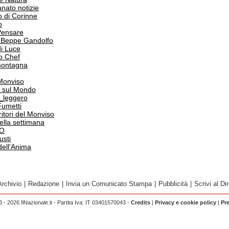
anato notizie
o di Corinne
o
Pensare
i Beppe Gandolfo
i Luce
o Chef
 montagna
 Monviso
 sul Mondo
o_leggero
Fumetti
itori del Monviso
 della settimana
PO
usti
dell'Anima
Archivio
|
Redazione
|
Invia un Comunicato Stampa
|
Pubblicità
|
Scrivi al Dir
 - 2026 IlNazionale.it - Partita Iva: IT 03401570043 -
Credits
|
Privacy e cookie policy
|
Pr