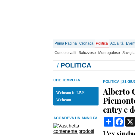
Prima Pagina
Cronaca
Politica
Attualità
Event
Cuneo e valli
Saluzzese
Monregalese
Savigli
/
POLITICA
CHE TEMPO FA
POLITICA
|
21 GIU
Alberto 
Webcam in LIVE
Piemonte
Webcam
entry e d
ACCADEVA UN ANNO FA
Condividi
Face
L'ex sinda