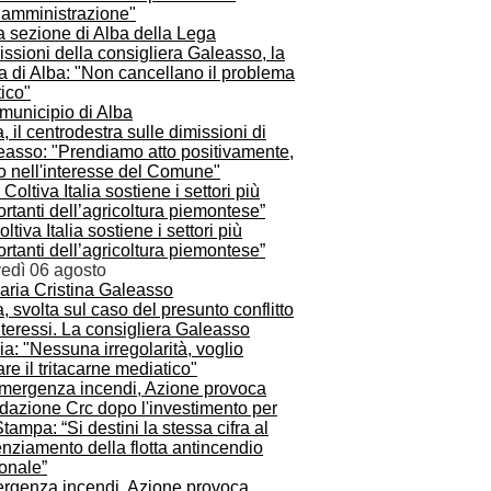
l’amministrazione"
ssioni della consigliera Galeasso, la
a di Alba: "Non cancellano il problema
tico"
, il centrodestra sulle dimissioni di
easso: "Prendiamo atto positivamente,
o nell'interesse del Comune"
Coltiva Italia sostiene i settori più
rtanti dell’agricoltura piemontese”
vedì 06 agosto
, svolta sul caso del presunto conflitto
nteressi. La consigliera Galeasso
ia: "Nessuna irregolarità, voglio
are il tritacarne mediatico"
rgenza incendi, Azione provoca