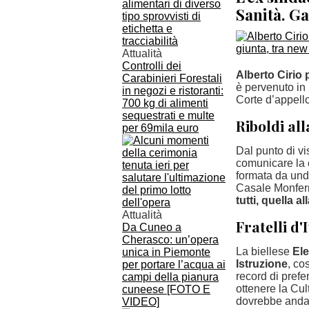
Sanità. G
Attualità
Controlli dei
Alberto Cirio
Carabinieri Forestali
è pervenuto in 
in negozi e ristoranti:
Corte d’appello
700 kg di alimenti
sequestrati e multe
Riboldi al
per 69mila euro
Dal punto di vi
comunicare la 
formata da und
Casale Monfer
tutti, quella a
Attualità
Fratelli d'
Da Cuneo a
Cherasco: un’opera
La biellese
El
unica in Piemonte
Istruzione
, co
per portare l’acqua ai
record di prefe
campi della pianura
ottenere la Cul
cuneese [FOTO E
dovrebbe andar
VIDEO]