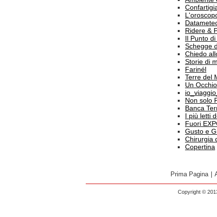
Confartigi
L'oroscop
Datamete
Ridere & 
Il Punto d
Schegge d
Chiedo all
Storie di
Farinél
Terre del
Un Occhio
io_viaggi
Non solo 
Banca Terr
I più letti
Fuori EX
Gusto e G
Chirurgia 
Copertina
Prima Pagina
|
Copyright © 2013