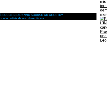
mio
torn
dem
mer
A È SUCCESSO L’ANNO SCORSO AD AGOSTO?
 con le notizie da non dimenticare
L'I
cand
Pro
una
Legg