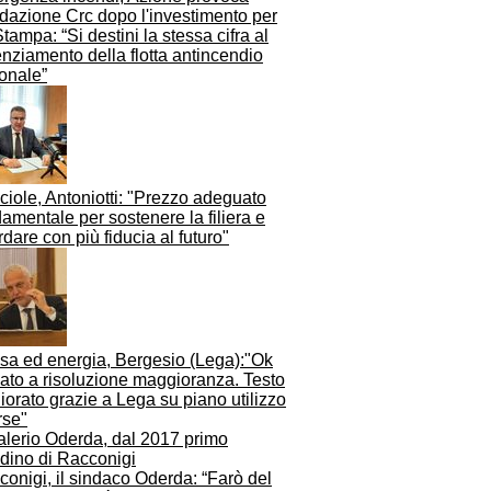
dazione Crc dopo l'investimento per
tampa: “Si destini la stessa cifra al
nziamento della flotta antincendio
onale”
iole, Antoniotti: "Prezzo adeguato
amentale per sostenere la filiera e
dare con più fiducia al futuro"
esa ed energia, Bergesio (Lega):"Ok
ato a risoluzione maggioranza. Testo
iorato grazie a Lega su piano utilizzo
rse"
onigi, il sindaco Oderda: “Farò del