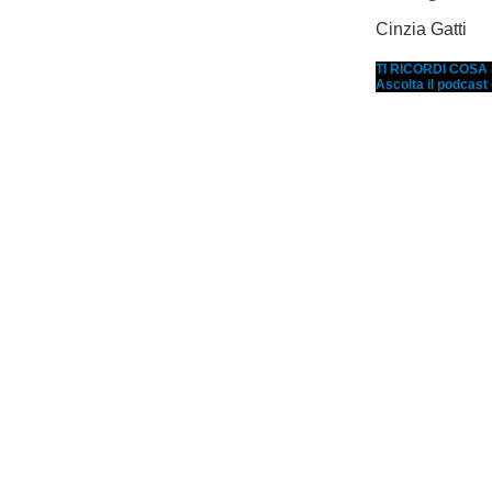
Cinzia Gatti
TI RICORDI COS
Ascolta il podcast