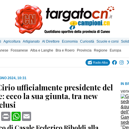
i
Agricoltura
Artigianato
Al Direttore
Economia
Curiosità
Scuole e corsi
Solid
anese
Fossanese
Alba e Langhe
Bra e Roero
Provincia
Regione
Europa
Radio Alba
GNO 2024, 10:31
IN B
Cirio ufficialmente presidente del
ven
: ecco la sua giunta, tra new
elusi
book
X
Print
WhatsApp
Email
Gar
sed
co di Casale Federico Riboldi alla
"De