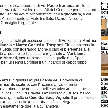
Fon
ismo l'ex capogruppo di FdI
Paolo Bongioanni
, forte
La S
rienza da presidente dell'Atl del Cuneese per dieci anni.
pote
lla Granda dovrà accontentarsi dell'
Agricoltura
, a cui
regi
 All'esponente di Fratelli d'Italia Davide Nicco la
 Consiglio Regionale.
ia
gli incarichi gli assessori uscenti di Forza Italia,
Andrea
Nocc
ilancio e Marco Gabusi ai Trasporti
. Più complessa la
fond
a Lega, considerando anche il calo di preferenze alle
guar
a al suo posto l'assessore regionale all'
Ambiente
o Marnati
, mentre perde il posto quello allo Sport
 per lui sembra profilarsi un incarico di capogruppo.
Dif
o entra in giunta l'ex presidente della provincia di
Sen
nrico Bussalino
, con l'incarico all'autonomia
migl
Dovrebbero trovare posto nell'esecutivo anche i due
riso
 civica Cirio Presidente, l'ex sindaco di Busca
Marco
po di gabinetto di Cirio
Gianluca Vignale
. Il primo, mister
randa, avrà con tutta probabilità la delega alla
Racc
n esattamente quella a cui ambiva.