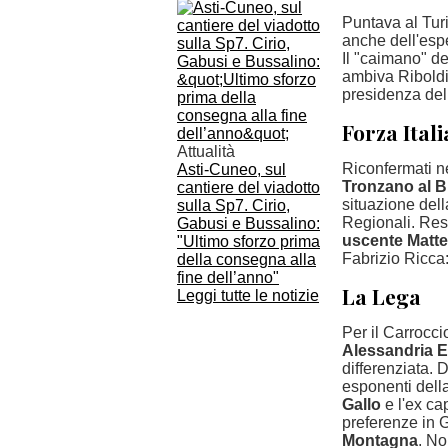
Puntava al Tur
anche dell'espe
Il "caimano" de
ambiva Riboldi.
presidenza del
Forza Ital
Attualità
Riconfermati ne
Asti-Cuneo, sul
Tronzano al B
cantiere del viadotto
situazione dell
sulla Sp7. Cirio,
Regionali. Rest
Gabusi e Bussalino:
uscente Matte
"Ultimo sforzo prima
Fabrizio Ricca:
della consegna alla
fine dell’anno"
La Lega
Leggi tutte le notizie
Per il Carrocci
Alessandria E
differenziata. 
esponenti della
Gallo
e l'ex ca
preferenze in G
Montagna
. No