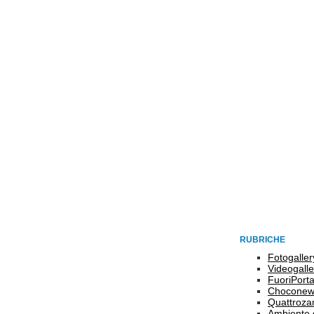
RUBRICHE
Fotogaller
Videogalle
FuoriPort
Choconew
Quattroz
Ambiente 