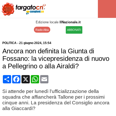
Edizione locale
IlNazionale.it
Radio Alba
ABBONATI
POLITICA
-
21 giugno 2024
, 15:54
Ancora non definita la Giunta di
Fossano: la vicepresidenza di nuovo
a Pellegrino o alla Airaldi?
Condividi
Facebook
X
WhatsApp
Email
Si attende per lunedì l'ufficializzazione della
squadra che affiancherà Tallone per i prossimi
cinque anni. La presidenza del Consiglio ancora
alla Giaccardi?