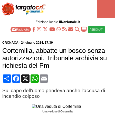
Edizione locale
IlNazionale.it
Radio Alba
ABBONATI
CRONACA
-
24 giugno 2024
, 17:39
Cortemilia, abbatte un bosco senza
autorizzazioni. Tribunale archivia su
richiesta del Pm
Condividi
Facebook
X
WhatsApp
Email
Sul capo dell’uomo pendeva anche l’accusa di
incendio colposo
Una veduta di Cortemilia