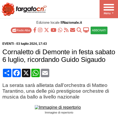
Edizione locale
IlNazionale.it
Radio Alba
ABBONATI
EVENTI
-
03 luglio 2024
, 17:43
Cornaletto di Demonte in festa sabato
6 luglio, ricordando Guido Sigaudo
Condividi
Facebook
X
WhatsApp
Email
La serata sarà allietata dall’orchestra di Matteo
Tarantino, una delle più prestigiose orchestre di
musica da ballo a livello nazionale
Immagine di repertorio