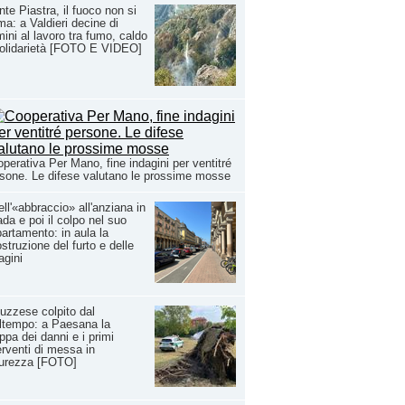
te Piastra, il fuoco non si
ma: a Valdieri decine di
ini al lavoro tra fumo, caldo
olidarietà [FOTO E VIDEO]
perativa Per Mano, fine indagini per ventitré
sone. Le difese valutano le prossime mosse
ll'«abbraccio» all'anziana in
ada e poi il colpo nel suo
artamento: in aula la
ostruzione del furto e delle
agini
uzzese colpito dal
ltempo: a Paesana la
pa dei danni e i primi
erventi di messa in
curezza [FOTO]