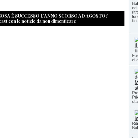
Bal
del
rit
 COSA È SUCCESSO L’ANNO SCORSO AD AGOSTO?
lun
cast con le notizie da non dimenticare
fin
Fur
di 
Pre
Pri
sta
Rit
Bal