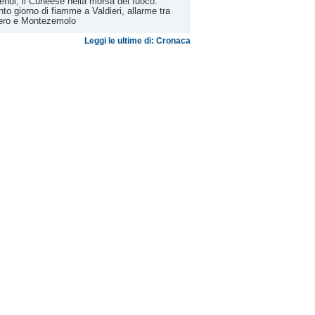
endi, il Cuneese nella morsa del fuoco:
nto giorno di fiamme a Valdieri, allarme tra
iero e Montezemolo
Leggi le ultime di: Cronaca