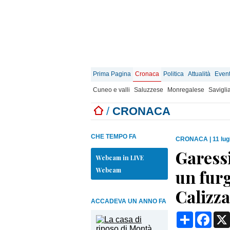
Prima Pagina
Cronaca
Politica
Attualità
Event
Cuneo e valli
Saluzzese
Monregalese
Savigli
/
CRONACA
CHE TEMPO FA
CRONACA
|
11 lug
Garessi
Webcam in LIVE
Webcam
un furg
Calizz
ACCADEVA UN ANNO FA
Condividi
Face