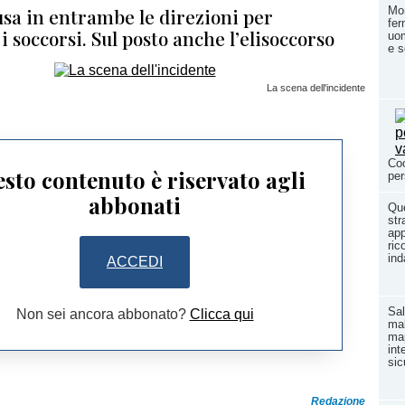
usa in entrambe le direzioni per
Mon
fer
i soccorsi. Sul posto anche l’elisoccorso
uom
e s
La scena dell'incidente
Coo
sto contenuto è riservato agli
per
abbonati
Que
str
app
ric
ind
ACCEDI
Sal
Non sei ancora abbonato?
Clicca qui
ma
map
int
si
Redazione