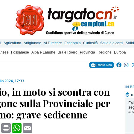
i
Agricoltura
Artigianato
Al Direttore
Economia
Curiosità
Scuole e corsi
Solid
anese
Fossanese
Alba e Langhe
Bra e Roero
Provincia
Regione
Europa
Radio Alba
lio 2024, 17:33
IN B
o, in moto si scontra con
m
one sulla Provinciale per
Fal
seg
ano: grave sedicenne
anc
book
X
Print
WhatsApp
Email