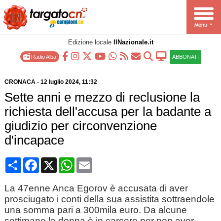
Edizione locale
IlNazionale.it
Radio Alba
ABBONATI
CRONACA
-
12 luglio 2024
, 11:32
Sette anni e mezzo di reclusione la
richiesta dell'accusa per la badante a
giudizio per circonvenzione
d'incapace
Condividi
Facebook
X
WhatsApp
Email
La 47enne Anca Egorov è accusata di aver
prosciugato i conti della sua assistita sottraendole
una somma pari a 300mila euro. Da alcune
settimane la donna è in carcere per non aver