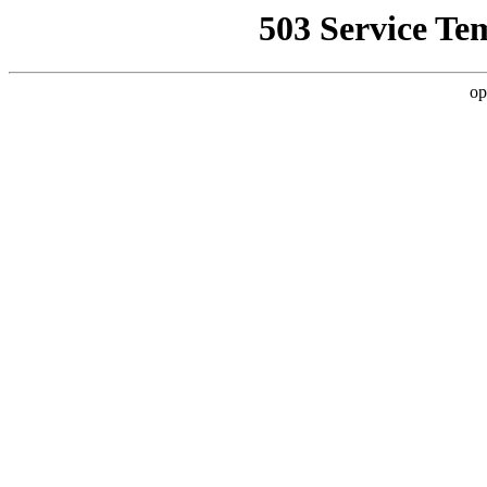
503 Service Te
op