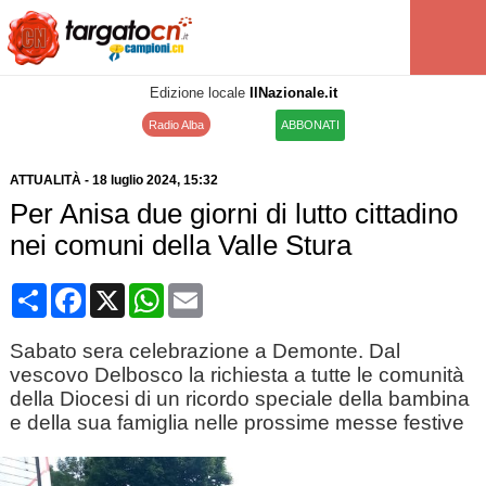
Edizione locale
IlNazionale.it
Radio Alba
ABBONATI
ATTUALITÀ
-
18 luglio 2024
, 15:32
Per Anisa due giorni di lutto cittadino
nei comuni della Valle Stura
Condividi
Facebook
X
WhatsApp
Email
Sabato sera celebrazione a Demonte. Dal
vescovo Delbosco la richiesta a tutte le comunità
della Diocesi di un ricordo speciale della bambina
e della sua famiglia nelle prossime messe festive