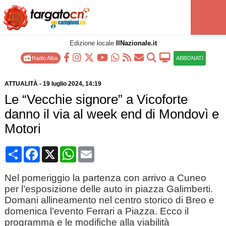
Edizione locale
IlNazionale.it
Radio Alba
ABBONATI
ATTUALITÀ
-
19 luglio 2024
, 14:19
Le “Vecchie signore” a Vicoforte
danno il via al week end di Mondovì e
Motori
Condividi
Facebook
X
WhatsApp
Email
Nel pomeriggio la partenza con arrivo a Cuneo
per l’esposizione delle auto in piazza Galimberti.
Domani allineamento nel centro storico di Breo e
domenica l’evento Ferrari a Piazza. Ecco il
programma e le modifiche alla viabilità