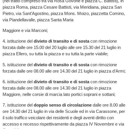
(nel tratto compreso tra via Rosa Govone e piazza C. Battisti), in
piazza Roma, piazza Cesare Battisti, via Meridiana, piazza San
Pietro, via Sant’Agostino, piazza Mons. Moizo, piazzetta Comino,
via Piandellavalle, piazza Santa Maria
Maggiore e via Marconi;
4. istituzione del
divieto di transito e di sosta
con rimozione
forzata dalle ore 15.00 del 20 luglio alle ore 15.30 del 21 luglio in
piazza Ellero, su tutta la piazza e su tutta la parte viabile;
5. istituzione del
divieto di transito e di sosta
con rimozione
forzata dalle ore 08.00 alle ore 14.30 del 21 luglio in piazza d’Armi;
6. istituzione del
divieto di transito e di sosta
con rimozione
forzata dalle ore 08.00 alle ore 14.30 del 21 luglio in piazza
Maggiore, nelle corsie di marcia lato portici soprani e sottani;
7. istituzione del
doppio senso di circolazione
dalle ore 8.00 alle
ore 14.30 del 21 luglio in via delle Scuole ed in via Carassone, per
il solo traffico veicolare dei residenti e degli aventi diritto con
accesso e recesso rispettivamente da piazza IV Novembre e via