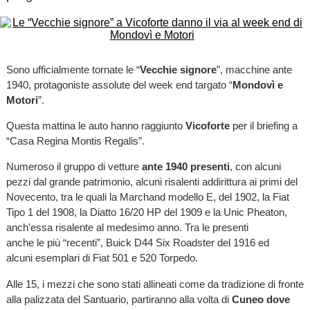
Sono ufficialmente tornate le “
Vecchie signore
”, macchine ante
1940, protagoniste assolute del week end targato “
Mondovì e
Motori
”.
Questa mattina le auto hanno raggiunto
Vicoforte
per il briefing a
“Casa Regina Montis Regalis”.
Numeroso il gruppo di vetture
ante 1940 presenti
, con alcuni
pezzi dal grande patrimonio, alcuni risalenti addirittura ai primi del
Novecento, tra le quali la Marchand modello E, del 1902, la Fiat
Tipo 1 del 1908, la Diatto 16/20 HP del 1909 e la Unic Pheaton,
anch’essa risalente al medesimo anno. Tra le presenti
anche le più “recenti”, Buick D44 Six Roadster del 1916 ed
alcuni esemplari di Fiat 501 e 520 Torpedo.
Alle 15, i mezzi che sono stati allineati come da tradizione di fronte
alla palizzata del Santuario, partiranno alla volta di
Cuneo dove