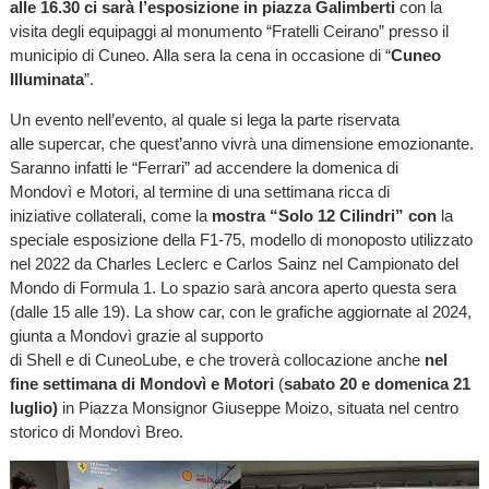
alle 16.30 ci sarà l’esposizione in piazza Galimberti
con la
visita degli equipaggi al monumento “Fratelli Ceirano” presso il
municipio di Cuneo. Alla sera la cena in occasione di “
Cuneo
Illuminata
”.
Un evento nell’evento, al quale si lega la parte riservata
alle supercar, che quest’anno vivrà una dimensione emozionante.
Saranno infatti le “Ferrari” ad accendere la domenica di
Mondovì e Motori, al termine di una settimana ricca di
iniziative collaterali, come la
mostra “Solo 12 Cilindri” con
la
speciale esposizione della F1-75, modello di monoposto utilizzato
nel 2022 da Charles Leclerc e Carlos Sainz nel Campionato del
Mondo di Formula 1. Lo spazio sarà ancora aperto questa sera
(dalle 15 alle 19). La show car, con le grafiche aggiornate al 2024,
giunta a Mondovì grazie al supporto
di Shell e di CuneoLube, e che troverà collocazione anche
nel
fine sett
imana di Mondovì e Motori
(
sabato 20 e domenica 21
luglio)
in Piazza Monsignor Giuseppe Moizo, situata nel centro
storico di Mondovì Breo.