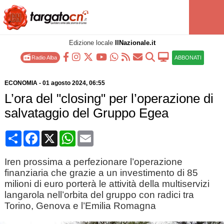
Edizione locale
IlNazionale.it
Radio Alba
ABBONATI
ECONOMIA
-
01 agosto 2024
, 06:55
L’ora del "closing" per l’operazione di
salvataggio del Gruppo Egea
Condividi
Facebook
X
WhatsApp
Email
Iren prossima a perfezionare l’operazione
finanziaria che grazie a un investimento di 85
milioni di euro porterà le attività della multiservizi
langarola nell’orbita del gruppo con radici tra
Torino, Genova e l’Emilia Romagna