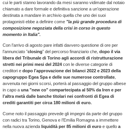
cui le parti stanno lavorando da mesi saranno vidimate dal notaio
chiamato a dare formale e definitiva sanzione a un’operazione
destinata a mandare in archivio quella che uno dei suoi
protagonisti ebbe a definire come
"la più grande procedura di
composizione negoziata della crisi in corso in questo
momento in Italia".
Con l’arrivo di agosto pare infatti davvero questione di ore per
l’annunciato "
closing
" del percorso finanziario che,
dopo il via
libera del Tribunale di Torino agli accordi di ristrutturazione
stretti nei primi mesi del 2024
con le diverse categorie di
creditori e
dopo l’approvazione dei bilanci 2022 e 2023
della
capogruppo Egea Spa e delle sue numerose controllate
,
avvenuta nei giorni scorsi, porterà al passaggio del gruppo albese
in capo a
una "new co" compartecipata al 50% da Iren e per
l’altra metà dalle banche titolari nei confronti di Egea di
crediti garantiti per circa 180 milioni di euro.
Come noto il passaggio prevede gli impegni da parte del gruppo
con radici tra Torino, Genova e l’Emilia Romagna a immettere
nella nuova azienda
liquidità per 85 milioni di euro
e quello
a