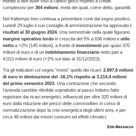
indotte a fare buon viso a cattivo gioco rispetto a crediti
complessivi per
364 milioni
, metà dei quali, come detto, garantiti.
Nel frattempo Iren continua a presentare conti dal segno positivo.
Lunedì 29 luglio il suo consiglio di amministrazione ha approvato
i
risultati al 30 giugno 2024
. Una semestrale nella quale figurano
margine operativo lordo
in crescita del 5% a 636 milioni e
utile
netto
a +2% (145 milioni), a fronte di
investimenti
per quasi 370
milioni di euro e di un
indebitamento finanziario
netto pari a
4.013 milioni di euro (+2% sul dato al 31/12/2023).
Tra gli indicatori col segno "meno" quello dei ricavi:
2.697,6 milioni
di euro in diminuzione del -16,1% rispetto ai 3.214,4 milioni
del primo semestre 2023
. Una contrazione che secondo
l'azienda sarebbe riferibile soprattutto al passo indietro fatto
registrare dai ricavi energetici, influenzati per oltre 320 milioni di
euro dalla riduzione dei prezzi delle
commodities
in corso di
normalizzazione dopo la crisi energetica degli ultimi anni, e per
circa 48 milioni dai minori consumi ed effetti climatici.
Ezio Massucco