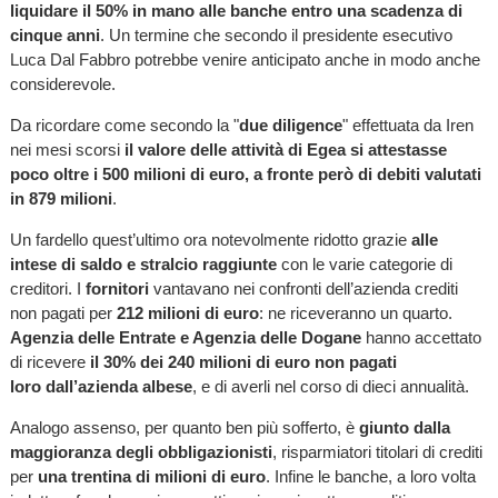
liquidare il 50% in mano alle banche entro una scadenza di
cinque anni
. Un termine che secondo il presidente esecutivo
Luca Dal Fabbro potrebbe venire anticipato anche in modo anche
considerevole.
Da ricordare come secondo la "
due diligence
" effettuata da Iren
nei mesi scorsi
il valore delle attività di Egea si attestasse
poco oltre i 500 milioni di euro, a fronte però di debiti valutati
in 879 milioni
.
Un fardello quest’ultimo ora notevolmente ridotto grazie
alle
intese di saldo e stralcio raggiunte
con le varie categorie di
creditori. I
fornitori
vantavano nei confronti dell’azienda crediti
non pagati per
212 milioni di euro
: ne riceveranno un quarto.
Agenzia delle Entrate e Agenzia delle Dogane
hanno accettato
di ricevere
il 30% dei 240 milioni di euro non pagati
loro dall’azienda albese
, e di averli nel corso di dieci annualità.
Analogo assenso, per quanto ben più sofferto, è
giunto dalla
maggioranza degli obbligazionisti
, risparmiatori titolari di crediti
per
una trentina di milioni di euro
. Infine le banche, a loro volta