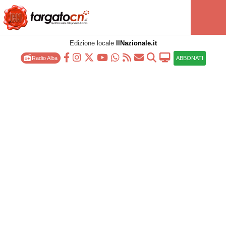
Edizione locale
IlNazionale.it
Radio Alba
ABBONATI