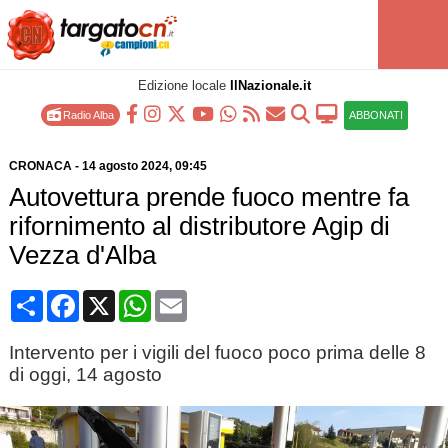
Edizione locale
IlNazionale.it
Radio Alba
ABBONATI
CRONACA
-
14 agosto 2024
, 09:45
Autovettura prende fuoco mentre fa
rifornimento al distributore Agip di
Vezza d'Alba
Condividi
Facebook
X
WhatsApp
Email
Intervento per i vigili del fuoco poco prima delle 8
di oggi, 14 agosto