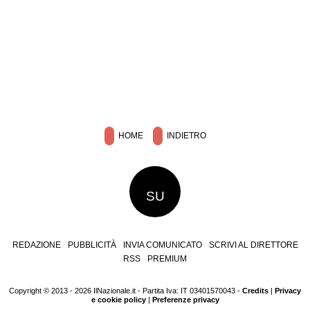
HOME
INDIETRO
SU
REDAZIONE
PUBBLICITÀ
INVIA COMUNICATO
SCRIVI AL DIRETTORE
RSS
PREMIUM
Copyright © 2013 - 2026 IlNazionale.it - Partita Iva: IT 03401570043 -
Credits
|
Privacy
e cookie policy
|
Preferenze privacy