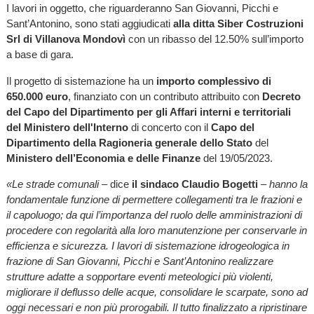
I lavori in oggetto, che riguarderanno San Giovanni, Picchi e
Sant’Antonino, sono stati aggiudicati
alla ditta Siber Costruzioni
Srl di Villanova Mondovì
con un ribasso del 12.50% sull’importo
a base di gara.
Il progetto di sistemazione ha un
importo complessivo di
650.000 euro
, finanziato con un contributo attribuito con
Decreto
del Capo del Dipartimento per gli Affari interni e territoriali
del Ministero dell'Interno
di concerto con il
Capo del
Dipartimento della Ragioneria generale dello Stato
del
Ministero dell’Economia e delle Finanze
del 19/05/2023.
«Le strade comunali
– dice
il sindaco Claudio Bogetti
–
hanno la
fondamentale funzione di permettere collegamenti tra le frazioni e
il capoluogo; da qui l’importanza del ruolo delle amministrazioni di
procedere con regolarità alla loro manutenzione per conservarle in
efficienza e sicurezza. I lavori di sistemazione idrogeologica in
frazione di San Giovanni, Picchi e Sant’Antonino realizzare
strutture adatte a sopportare eventi meteologici più violenti,
migliorare il deflusso delle acque, consolidare le scarpate, sono ad
oggi necessari e non più prorogabili. Il tutto finalizzato a ripristinare