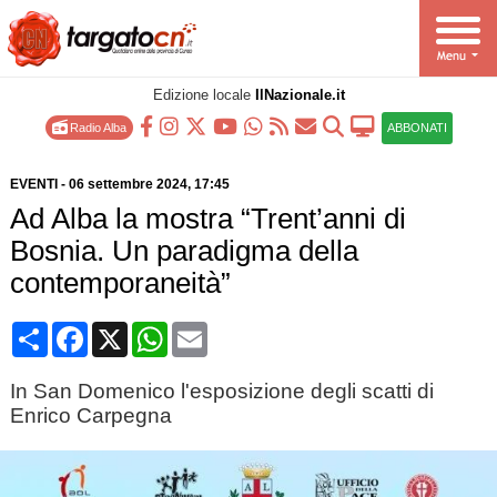
Edizione locale
IlNazionale.it
Radio Alba
ABBONATI
EVENTI
-
06 settembre 2024
, 17:45
Ad Alba la mostra “Trent’anni di
Bosnia. Un paradigma della
contemporaneità”
Condividi
Facebook
X
WhatsApp
Email
In San Domenico l'esposizione degli scatti di
Enrico Carpegna