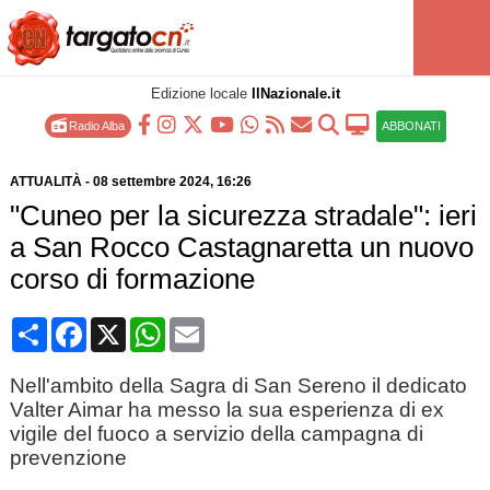
Edizione locale
IlNazionale.it
Radio Alba
ABBONATI
ATTUALITÀ
-
08 settembre 2024
, 16:26
"Cuneo per la sicurezza stradale": ieri
a San Rocco Castagnaretta un nuovo
corso di formazione
Condividi
Facebook
X
WhatsApp
Email
Nell'ambito della Sagra di San Sereno il dedicato
Valter Aimar ha messo la sua esperienza di ex
vigile del fuoco a servizio della campagna di
prevenzione