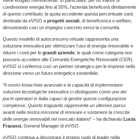
viene erogato mensilmente. In particolare, per un valore di
condivisione energia fino al 55%, l’azienda beneficerà direttamente
di questo contributo; la quota eccedente questa percentuale sarà
destinata da eVISO a
progetti sociali
, di beneficenza o welfare,
dimostrando così un impegno concreto verso la comunità.
Questo modello di autoconsumo virtuale rappresenta una
soluzione innovativa per ottimizzare l'uso di energia rinnovabile e
ridurre i costi per le
grandi aziende
, le quali come categoria non
possono accedere alle Comunità Energetiche Rinnovabili (CER).
eVISO si conferma così un partner strategico per le imprese nella
direzione verso un futuro energetico sostenibile.
“
Il nostro know-how avanzato e la capacità di implementare
soluzioni tecnologiche innovative ci distinguono come uno dei
pochi operatori in Italia capaci di gestire queste configurazioni
complesse. Questo traguardo rappresenta un ulteriore passo
avanti nella nostra missione di innovare e sostenere la crescita
delle energie rinnovabili nel mercato italiano
” – ha dichiarato
Lucia
Fracassi,
General Manager di eVISO.
eVISO continua a dimostrare il proprio ruolo di leader nella