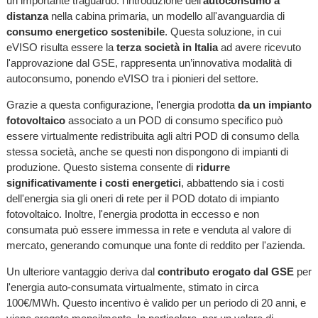
un importante traguardo: l'introduzione dell'
autoconsumo a
distanza
nella cabina primaria, un modello all'avanguardia di
consumo energetico sostenibile
. Questa soluzione, in cui
eVISO risulta essere la
terza società in Italia
ad avere ricevuto
l'approvazione dal GSE, rappresenta un’innovativa modalità di
autoconsumo, ponendo eVISO tra i pionieri del settore.
Grazie a questa configurazione, l'energia prodotta
da un impianto
fotovoltaico
associato a un POD di consumo specifico può
essere virtualmente redistribuita agli altri POD di consumo della
stessa società, anche se questi non dispongono di impianti di
produzione. Questo sistema consente di
ridurre
significativamente i costi energetici
, abbattendo sia i costi
dell'energia sia gli oneri di rete per il POD dotato di impianto
fotovoltaico. Inoltre, l'energia prodotta in eccesso e non
consumata può essere immessa in rete e venduta al valore di
mercato, generando comunque una fonte di reddito per l'azienda.
Un ulteriore vantaggio deriva dal
contributo erogato dal GSE
per
l'energia auto-consumata virtualmente, stimato in circa
100€/MWh. Questo incentivo è valido per un periodo di 20 anni, e