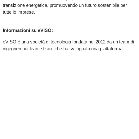
transizione energetica, promuovendo un futuro sostenibile per
tutte le imprese.
Informazioni su eVISO:
eVISO è una società di tecnologia fondata nel 2012 da un team di
ingegneri nucleari e fisici, che ha sviluppato una piattaforma
d’Intelligenza Artificiale proprietaria per creare valore nel settore
delle materie prime con consegna fisica, iniziando dal mercato
dell’energia per arrivare al gas e al settore agri-tech con le mele.