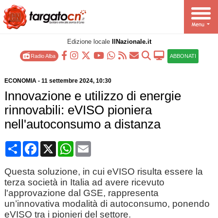
Edizione locale
IlNazionale.it
Radio Alba
ABBONATI
ECONOMIA
-
11 settembre 2024
, 10:30
Innovazione e utilizzo di energie
rinnovabili: eVISO pioniera
nell'autoconsumo a distanza
Condividi
Facebook
X
WhatsApp
Email
Questa soluzione, in cui eVISO risulta essere la
terza società in Italia ad avere ricevuto
l'approvazione dal GSE, rappresenta
un’innovativa modalità di autoconsumo, ponendo
eVISO tra i pionieri del settore.