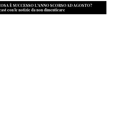
 COSA È SUCCESSO L’ANNO SCORSO AD AGOSTO?
cast con le notizie da non dimenticare