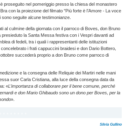
è proseguito nel pomeriggio presso la chiesa del monastero
 Bra con la proiezione del filmato “Più forte è l’Amore - La voce
cui sono seguite alcune testimonianze.
ati al culmine della giornata con il parroco di Boves, don Bruno
 presieduto la Santa Messa festiva con i Vespri davanti ad
ea di fedeli, tra i quali i rappresentanti delle istituzioni
 concelebrato i frati cappuccini braidesi e don Dario Bottero,
 ottobre succederà proprio a don Bruno come parroco di
enedizione e la consegna delle Reliquie dei Martiri nelle mani
ssa suor Carla Cristiana, alla luce della consegna data da
a: «
L’importanza di collaborare per il bene comune, perché
rnardi e don Mario Ghibaudo sono un dono per Boves, per la
 mondo
».
Silvia Gullino