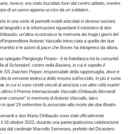
rio, invece, era stato trucidato fuori dal centro abitato, mentre
orpo di un uomo appena ucciso da un soldato
».
e in una serie di pannelli mobili articolati in diverse sezioni:
ti biografici e le informazioni riguardanti il ministero di don
hibaudo, un’altra ricostruisce la memoria dei tragici giorni del
ell’imprenditore Antonio Vassallo intrecciata a quella dei due
o martirio e le azioni di pace che Boves ha intrapreso da allora.
ha spiegato Piergiorgio Peano
- è la fratellanza tra la comunità
a di Schondorf, centro nella Baviera, in cui è sepolto il
e SS Joachim Peiper, responsabile della rappresaglia, dove è
lta la versione tedesca della mostra sull’eccidio. In più è sorta
ce
, in cui si sono stretti vincoli di amicizia con altre città martiri
r ultimo il Premio Internazionale Vassallo-Ghibaudo-Bernardi
bene comune” in memoria di Antonio Vassallo, laico
 in quel 19 settembre fu associato alla morte dei due Beati
».
rnardi e don Mario Ghibaudo sono stati ufficialmente
 il 16 ottobre 2022, durante una partecipatissima celebrazione
eduta dal cardinale Marcello Semeraro, prefetto del Dicastero