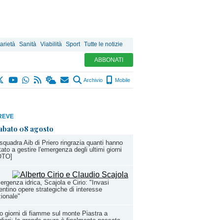
arietà
Sanità
Viabilità
Sport
Tutte le notizie
ABBONATI
Archivio
Mobile
REVE
abato 08 agosto
squadra Aib di Priero ringrazia quanti hanno
tato a gestire l'emergenza degli ultimi giorni
OTO]
rgenza idrica, Scajola e Cirio: "Invasi
entino opere strategiche di interesse
ionale"
o giorni di fiamme sul monte Piastra a