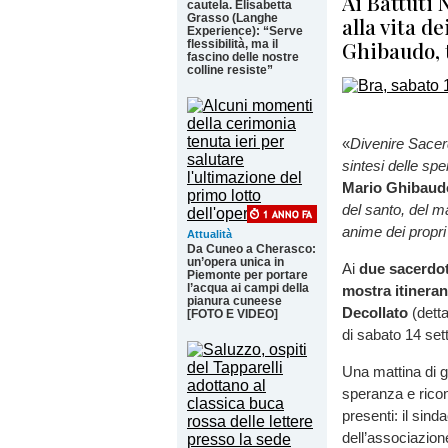
Ai Battuti 
cautela. Elisabetta
Grasso (Langhe
alla vita d
Experience): “Serve
Ghibaudo, t
flessibilità, ma il
fascino delle nostre
colline resiste”
«
Divenire Sacer
sintesi delle sp
Mario Ghibaud
del santo, del ma
anime dei propri f
Attualità
Da Cuneo a Cherasco:
un’opera unica in
Ai
due sacerdot
Piemonte per portare
l’acqua ai campi della
mostra itineran
pianura cuneese
Decollato
(dett
[FOTO E VIDEO]
di sabato 14 se
Una mattina di g
speranza e ricon
presenti: il sin
dell’associazio