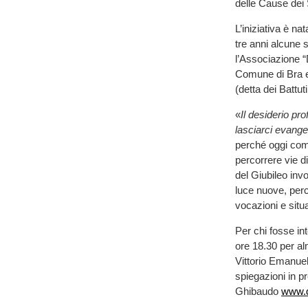
delle Cause dei 
L’iniziativa è na
tre anni alcune 
l’Associazione “
Comune di Bra e 
(detta dei Battuti
«
Il desiderio pr
lasciarci evange
perché oggi come
percorrere vie di
del Giubileo invo
luce nuove, perc
vocazioni e situa
Per chi fosse inte
ore 18.30 per al
Vittorio Emanuele
spiegazioni in p
Ghibaudo
www.d