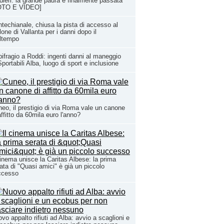
dieri: la grande paura è finalmente passata
OTO E VIDEO]
techianale, chiusa la pista di accesso al
lone di Vallanta per i danni dopo il
ltempo
ifragio a Roddi: ingenti danni al maneggio
Sportabili Alba, luogo di sport e inclusione
eo, il prestigio di via Roma vale un canone
affitto da 60mila euro l'anno?
cinema unisce la Caritas Albese: la prima
ata di "Quasi amici" è già un piccolo
ccesso
vo appalto rifiuti ad Alba: avvio a scaglioni e