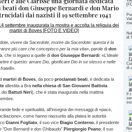
Neri e alle Clarisse una giornata dedicata
Val
[F
ei beati don Giuseppe Bernardi e don Mario
rucidati dai nazisti il 19 settembre 1943
Pon
Val
ma
Nub
di 
dote, vivere da Sacerdote, morire da Sacerdote: questa è la
eranze più care che concepisco per la mia vita
», parole di
don
o
, che si legano a quelle di
don Giuseppe Bernardi
: «
L’ideale
rtire è questo: amare Dio, glorificare Dio in se stesso e nelle
Cun
di 
ratelli
».
i martiri di Boves
, da poco
proclamati beati
, è dedicata la
te
allestita a Bra
nella chiesa di San Giovanni Battista
a dei
Battuti Neri
), che è stata inaugurata nella mattina
Il 
ser
ttembre.
su
rande fede e spiritualità, all’insegna dei messaggi di «pace,
ciliazione», come hanno riassunto alla platea le autorità
daco
Gianni Fogliato
, il suo vice
Biagio Conterno
, il presidente
Nuo
ne “Don Bernardi e don Ghibaudo”
Piergiorgio Peano
, il suo