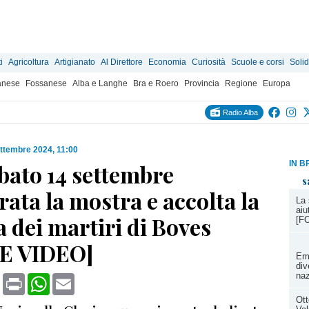
i
Agricoltura
Artigianato
Al Direttore
Economia
Curiosità
Scuole e corsi
Solid
anese
Fossanese
Alba e Langhe
Bra e Roero
Provincia
Regione
Europa
Radio Alba
ttembre 2024, 11:00
IN B
bato 14 settembre
s
ata la mostra e accolta la
La 
aiu
a dei martiri di Boves
[F
E VIDEO]
Eme
div
naz
book
X
Print
WhatsApp
Email
Ott