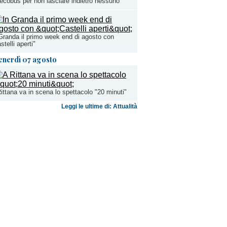
ecobus per non lasciare indietro nessuno
Granda il primo week end di agosto con
stelli aperti"
enerdì 07 agosto
ittana va in scena lo spettacolo "20 minuti"
Leggi le ultime di: Attualità