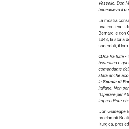
Vassallo. Don Ma
benediceva il c
La mostra consist
una contiene i da
Bernardi e don G
1943, la storia d
sacerdoti, il lor
«
Una fra tutte -
bovesana e quell
comandante dell
stata anche acco
la
Scuola di Pa
italiane. Non pe
“Operare per il 
imprenditore che
Don Giuseppe Be
proclamati Beati
liturgica, presi