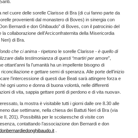
Santi.
ta nel cuore delle sorelle Clarisse di Bra (di cui fanno parte da
sorelle provenienti dal monastero di Boves) in sinergia con
Don Bernardi e don Ghibaudo” di Boves, con il patrocinio del
la collaborazione dell’Arciconfraternita della Misericordia
 Neri) di Bra.
ofondo che ci anima -
ripetono le sorelle Clarisse
- è quello di
lizzare dalla testimonianza di questi “martiri per amore
”,
 ottant’anni fa l’umanità ha un impellente bisogno di
 riconciliazione e gettare semi di speranza. Alle porte dell’inizio
care l’intercessione di questi due Beati sarà attingere forza e
hé ogni uomo e donna di buona volontà, nelle differenti
zioni di vita, sappia gettare ponti di perdono e di vita nuova».
ressato, la mostra è visitabile tutti i giorni dalle ore 8.30 alle
meno due settimane, nella chiesa dei Battuti Neri di Bra (via
 II, 201). Possibilità per le scolaresche di visite con
resenza, contattando l’associazione don Bernardi e don
onbernardiedonghibaudo.it
.