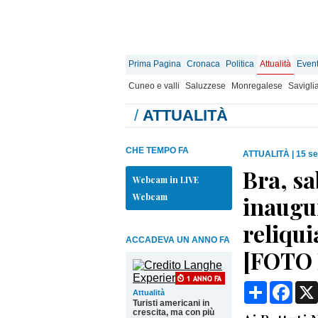
Prima Pagina
Cronaca
Politica
Attualità
Event
Cuneo e valli
Saluzzese
Monregalese
Savigli
/
ATTUALITÀ
CHE TEMPO FA
ATTUALITÀ
|
15 se
Bra, sa
Webcam in LIVE
Webcam
inaugur
reliqui
ACCADEVA UN ANNO FA
[FOTO 
Condividi
Face
Attualità
Turisti americani in
crescita, ma con più