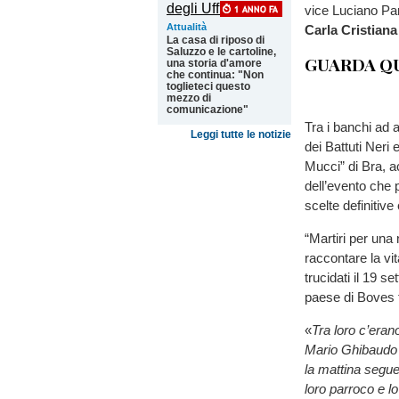
vice Luciano Par
Attualità
Carla Cristian
La casa di riposo di
Saluzzo e le cartoline,
GUARDA QU
una storia d'amore
che continua: "Non
toglieteci questo
mezzo di
comunicazione"
Tra i banchi ad a
Leggi tutte le notizie
dei Battuti Neri 
Mucci” di Bra, a
dell’evento che 
scelte definitive
“Martiri per una 
raccontare la vi
trucidati il 19 s
paese di Boves 
«
Tra loro c’eran
Mario Ghibaudo
la mattina segue
loro parroco e l