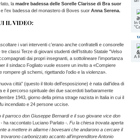
un 
lato, la
madre badessa delle Sorelle Clarisse di Bra suor
a
e l’ex badessa del monastero di Boves suor
Anna Serena.
I IL VIDEO:
In 
"Ca
v
scoltare i vari interventi c’erano anche confratelli e consorelle
e tre classi Terze di giovani studenti dell’Istituto Statale “Velso
A R
ccompagnati dai propri insegnanti, a sottolineare l’importanza
per il sindaco Fogliato vuole essere un invito a «Compiere
 e rompere gli schemi, rigettando l’odio e la violenza».
nuova città” (questo il titolo dell’esposizione) è nata dall’idea di
ta e il percorso spirituale dei due sacerdoti barbaramente
ettembre 1943, giorno della prima strage nazista in Italia in cui il
fu incendiato e 24 persone uccise.
o il parroco don Giuseppe Bernardi e il suo giovane vice don
 -
ha raccontato Luciano Parlato
-. Fu la chiesa trovata aperta
nte a mettere in allarme i bovesani che andarono a cercare il
o trovarono carbonizzato accanto all’imprenditore Antonio