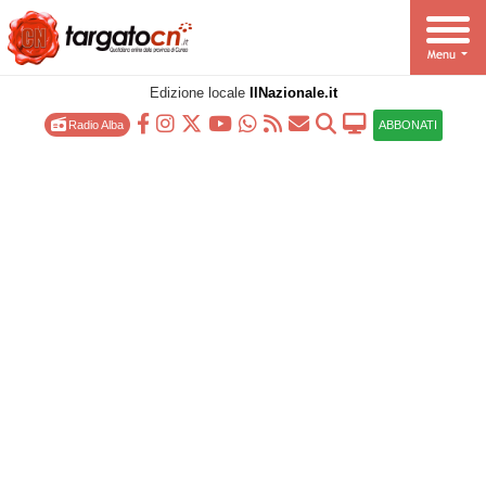
Edizione locale
IlNazionale.it
Radio Alba
ABBONATI