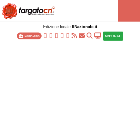
Edizione locale
IlNazionale.it
Radio Alba
ABBONATI