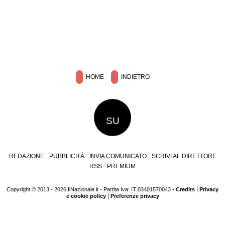
HOME
INDIETRO
SU
REDAZIONE
PUBBLICITÀ
INVIA COMUNICATO
SCRIVI AL DIRETTORE
RSS
PREMIUM
Copyright © 2013 - 2026 IlNazionale.it - Partita Iva: IT 03401570043 -
Credits
|
Privacy
e cookie policy
|
Preferenze privacy