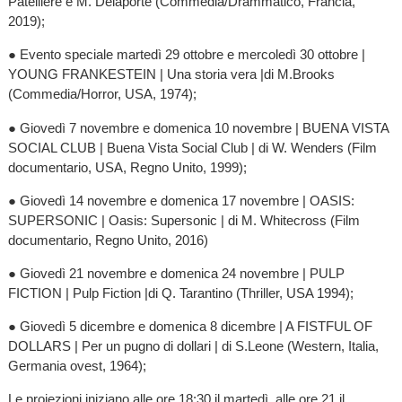
Patellière e M. Delaporte (Commedia/Drammatico, Francia,
2019);
● Evento speciale martedì 29 ottobre e mercoledì 30 ottobre |
YOUNG FRANKESTEIN | Una storia vera |di M.Brooks
(Commedia/Horror, USA, 1974);
● Giovedì 7 novembre e domenica 10 novembre | BUENA VISTA
SOCIAL CLUB | Buena Vista Social Club | di W. Wenders (Film
documentario, USA, Regno Unito, 1999);
● Giovedì 14 novembre e domenica 17 novembre | OASIS:
SUPERSONIC | Oasis: Supersonic | di M. Whitecross (Film
documentario, Regno Unito, 2016)
● Giovedì 21 novembre e domenica 24 novembre | PULP
FICTION | Pulp Fiction |di Q. Tarantino (Thriller, USA 1994);
● Giovedì 5 dicembre e domenica 8 dicembre | A FISTFUL OF
DOLLARS | Per un pugno di dollari | di S.Leone (Western, Italia,
Germania ovest, 1964);
Le proiezioni iniziano alle ore 18:30 il martedì, alle ore 21 il