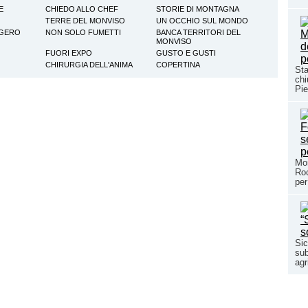
E
CHIEDO ALLO CHEF
STORIE DI MONTAGNA
TERRE DEL MONVISO
UN OCCHIO SUL MONDO
GGERO
NON SOLO FUMETTI
BANCA TERRITORI DEL
MONVISO
FUORI EXPO
GUSTO E GUSTI
CHIRURGIA DELL'ANIMA
COPERTINA
Sta
chi
Pie
Mor
Roc
per
Sic
sub
agr