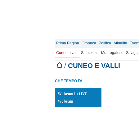
Prima Pagina
Cronaca
Politica
Attualità
Event
Cuneo e valli
Saluzzese
Monregalese
Savigli
/
CUNEO E VALLI
CHE TEMPO FA
Webcam in LIVE
Webcam