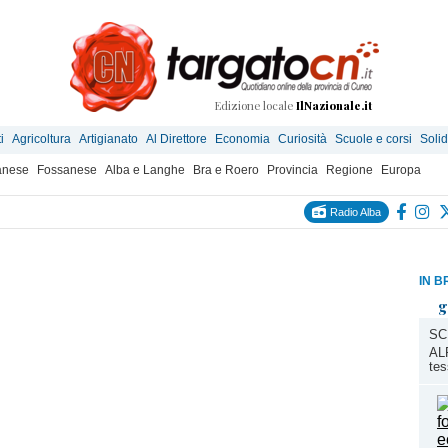
Edizione locale
IlNazionale.it
i
Agricoltura
Artigianato
Al Direttore
Economia
Curiosità
Scuole e corsi
Solid
anese
Fossanese
Alba e Langhe
Bra e Roero
Provincia
Regione
Europa
Radio Alba
IN B
g
SC
ALP
tes