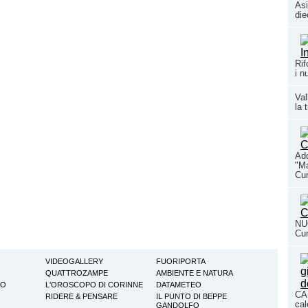
Asi
die
Rif
i n
Val
la 
Add
"Ma
Cun
NUO
Cun
VIDEOGALLERY
FUORIPORTA
QUATTROZAMPE
AMBIENTE E NATURA
TO
L'OROSCOPO DI CORINNE
DATAMETEO
CAL
RIDERE & PENSARE
IL PUNTO DI BEPPE
cal
GANDOLFO