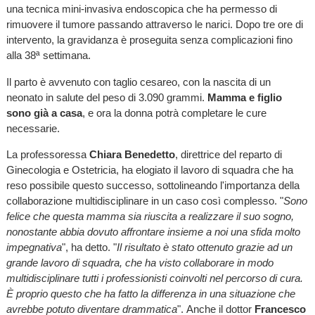
una tecnica mini-invasiva endoscopica che ha permesso di
rimuovere il tumore passando attraverso le narici. Dopo tre ore di
intervento, la gravidanza è proseguita senza complicazioni fino
alla 38ª settimana.
Il parto è avvenuto con taglio cesareo, con la nascita di un
neonato in salute del peso di 3.090 grammi.
Mamma e figlio
sono già a casa
, e ora la donna potrà completare le cure
necessarie.
La professoressa
Chiara Benedetto
, direttrice del reparto di
Ginecologia e Ostetricia, ha elogiato il lavoro di squadra che ha
reso possibile questo successo, sottolineando l'importanza della
collaborazione multidisciplinare in un caso così complesso. "
Sono
felice che questa mamma sia riuscita a realizzare il suo sogno,
nonostante abbia dovuto affrontare insieme a noi una sfida molto
impegnativa
", ha detto. "
Il risultato è stato ottenuto grazie ad un
grande lavoro di squadra, che ha visto collaborare in modo
multidisciplinare tutti i professionisti coinvolti nel percorso di cura.
È proprio questo che ha fatto la differenza in una situazione che
avrebbe potuto diventare drammatica
". Anche il dottor
Francesco