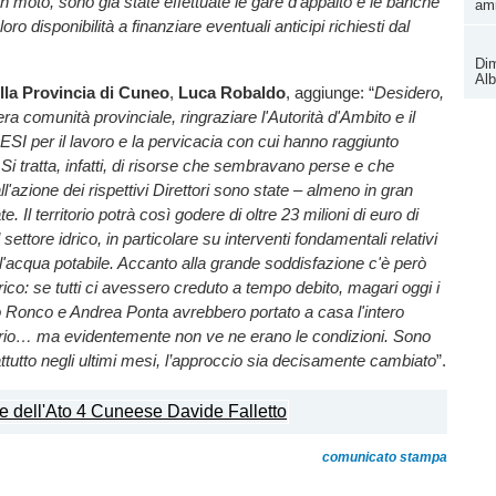
in moto, sono già state effettuate le gare d’appalto e le banche
ami
oro disponibilità a finanziare eventuali anticipi richiesti dal
Dim
Alb
lla Provincia di Cuneo
,
Luca Robaldo
, aggiunge: “
Desidero,
ra comunità provinciale, ringraziare l'Autorità d'Ambito e il
I per il lavoro e la pervicacia con cui hanno raggiunto
 Si tratta, infatti, di risorse che sembravano perse e che
ll'azione dei rispettivi Direttori sono state – almeno in gran
e. Il territorio potrà così godere di oltre 23 milioni di euro di
settore idrico, in particolare su interventi fondamentali relativi
ll'acqua potabile. Accanto alla grande soddisfazione c'è però
ico: se tutti ci avessero creduto a tempo debito, magari oggi i
o Ronco e Andrea Ponta avrebbero portato a casa l'intero
io… ma evidentemente non ve ne erano le condizioni. Sono
attutto negli ultimi mesi, l’approccio sia decisamente cambiato
”.
comunicato stampa