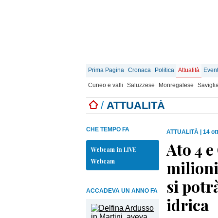
Prima Pagina
Cronaca
Politica
Attualità
Event
Cuneo e valli
Saluzzese
Monregalese
Savigli
/
ATTUALITÀ
CHE TEMPO FA
ATTUALITÀ
|
14 ot
Ato 4 e
Webcam in LIVE
Webcam
milioni
si potr
ACCADEVA UN ANNO FA
idrica