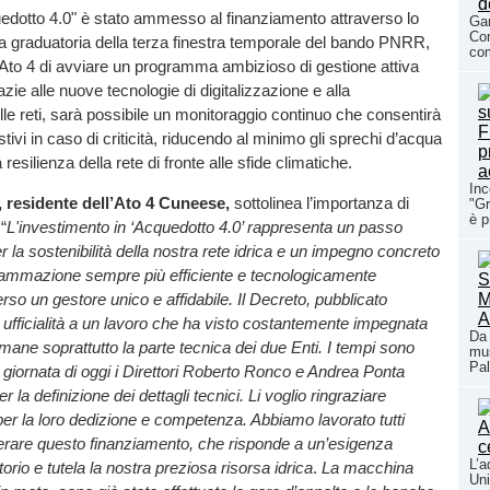
uedotto 4.0" è stato ammesso al finanziamento attraverso lo
Gar
Con
a graduatoria della terza finestra temporale del bando PNRR,
com
’Ato 4 di avviare un programma ambizioso di gestione attiva
azie alle nuove tecnologie di digitalizzazione e alla
le reti, sarà possibile un monitoraggio continuo che consentirà
tivi in caso di criticità, riducendo al minimo gli sprechi d’acqua
esilienza della rete di fronte alle sfide climatiche.
Inc
, residente dell’Ato 4 Cuneese,
sottolinea l’importanza di
"Gr
è p
 “
L'investimento in ‘Acquedotto 4.0’ rappresenta un passo
 la sostenibilità della nostra rete idrica e un impegno concreto
ammazione sempre più efficiente e tecnologicamente
rso un gestore unico e affidabile. Il Decreto, pubblicato
 ufficialità a un lavoro che ha visto costantemente impegnata
Da 
imane soprattutto la parte tecnica dei due Enti. I tempi sono
mus
Pal
la giornata di oggi i Direttori Roberto Ronco e Andrea Ponta
la definizione dei dettagli tecnici. Li voglio ringraziare
r la loro dedizione e competenza. Abbiamo lavorato tutti
erare questo finanziamento, che risponde a un’esigenza
L’a
itorio e tutela la nostra preziosa risorsa idrica
.
La macchina
Uni