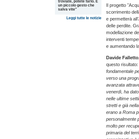
troviate, potete farlo. È
Il progetto "Acq
un piccolo gesto che
salva vite"
scorrimento dell
Leggi tutte le notizie
e permetterà all
delle perdite. Gr
modellazione del
interventi tempes
e aumentando la r
Davide Falletto
questo risultato:
fondamentale per
verso una progr
avanzata attrave
venerdì, ha dato
nelle ultime sett
stretti e già nel
erano a Roma per 
personalmente pe
molto per recup
primaria del terr