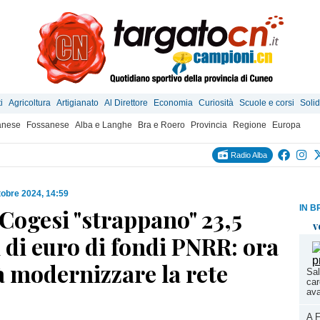
i
Agricoltura
Artigianato
Al Direttore
Economia
Curiosità
Scuole e corsi
Solid
anese
Fossanese
Alba e Langhe
Bra e Roero
Provincia
Regione
Europa
Radio Alba
tobre 2024, 14:59
IN B
 Cogesi "strappano" 23,5
v
 di euro di fondi PNRR: ora
à modernizzare la rete
Sal
car
ava
A F