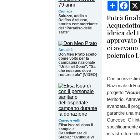
Condividi
Face
Cronaca
Potrà final
Saluzzo, addio a
Delfina Ardusso,
Acquedotto 
storica commerciante
del “Paradiso delle
idrica del 
sarte”
approvato 
ci avevano 
Attualità
polemico L
Don Meo Prato scelto
come volto per la
campagna nazionale
“Uniti nel Dono”: "Sa
che nessuno deve
restare solo" [VIDEO]
Con un investim
Nazionale di Ri
progetto
"Acque
territorio. Attra
avanzata, il pro
garantire una mag
Cuneese. Gli int
Cuneo e valli
Elisa Isoardi dona il
specificamente de
sangue a
Castellamare di
infrastrutture idr
Stabia: "Ovunque vi