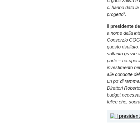
organizzativa è 
ci hanno dato la l
progetto
”.
Il
presidente de
a nome della inte
Consorzio COGES
questo risultato.
soltanto grazie a
parte – recuperat
investimento nel 
alle condotte de
un po’ di rammar
Direttori Robert
budget necessar
felice che, sopr