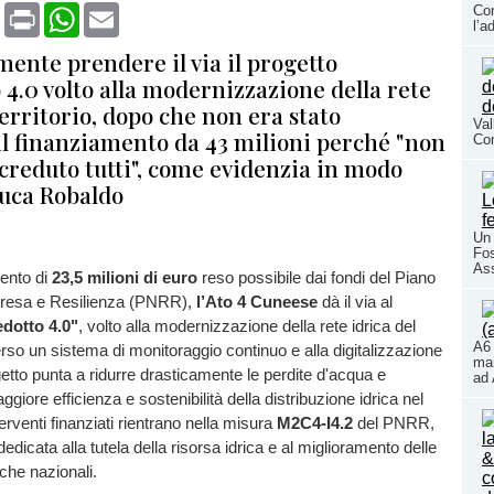
book
X
Print
WhatsApp
Email
Con
l’a
mente prendere il via il progetto
4.0 volto alla modernizzazione della rete
territorio, dopo che non era stato
Val
il finanziamento da 43 milioni perché "non
Co
creduto tutti", come evidenzia in modo
uca Robaldo
Un 
Fos
As
ento di
23,5 milioni di euro
reso possibile dai fondi del Piano
presa e Resilienza (PNRR),
l’Ato 4 Cuneese
dà il via al
dotto 4.0"
, volto alla modernizzazione della rete idrica del
A6 
verso un sistema di monitoraggio continuo e alla digitalizzazione
mar
getto punta a ridurre drasticamente le perdite d'acqua e
ad 
giore efficienza e sostenibilità della distribuzione idrica nel
erventi finanziati rientrano nella misura
M2C4-I4.2
del PNRR,
dicata alla tutela della risorsa idrica e al miglioramento delle
iche nazionali.