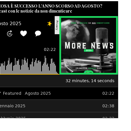
 COSA È SUCCESSO L’ANNO SCORSO AD AGOSTO?
cast con le notizie da non dimenticare