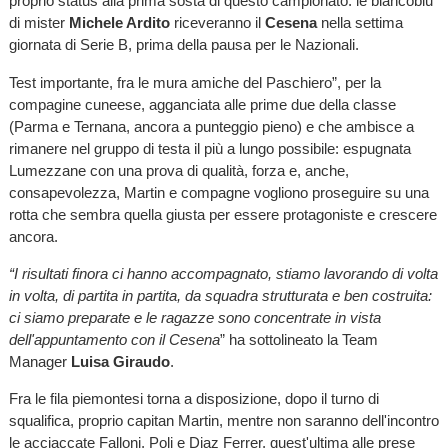
proprio status alla prima sosta di questo campionato: le biancoblu
di mister
Michele Ardito
riceveranno il
Cesena
nella settima
giornata di Serie B, prima della pausa per le Nazionali.
Test importante, fra le mura amiche del Paschiero”, per la
compagine cuneese, agganciata alle prime due della classe
(Parma e Ternana, ancora a punteggio pieno) e che ambisce a
rimanere nel gruppo di testa il più a lungo possibile: espugnata
Lumezzane con una prova di qualità, forza e, anche,
consapevolezza, Martin e compagne vogliono proseguire su una
rotta che sembra quella giusta per essere protagoniste e crescere
ancora.
“I risultati finora ci hanno accompagnato, stiamo lavorando di volta
in volta, di partita in partita, da squadra strutturata e ben costruita:
ci siamo preparate e le ragazze sono concentrate in vista
dell'appuntamento con il Cesena
” ha sottolineato la Team
Manager
Luisa Giraudo
.
Fra le fila piemontesi torna a disposizione, dopo il turno di
squalifica, proprio capitan Martin, mentre non saranno dell'incontro
le acciaccate Falloni, Poli e Diaz Ferrer, quest'ultima alle prese