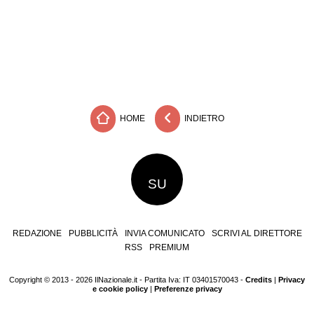
HOME
INDIETRO
SU
REDAZIONE
PUBBLICITÀ
INVIA COMUNICATO
SCRIVI AL DIRETTORE
RSS
PREMIUM
Copyright © 2013 - 2026 IlNazionale.it - Partita Iva: IT 03401570043 -
Credits
|
Privacy
e cookie policy
|
Preferenze privacy