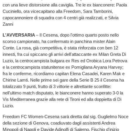
con una lieve distorsione alla caviglia. Tre le ex bianconere: Paola
Cuciniello, ora vicecapitano alla Freedom, Sara Tamborini,
capocannoniere di squadra con 4 centri già realizzati, e Silvia
Zanni
L'AVVERSARIA
– Il Cesena, dopo l'ottimo quarto posto nello
scorso campionato, ha confermato in panchina mister Alain
Conte. La rosa, già competitiva, è stata rinforzata con ben 12
innesti, fra cui spiccano gli arrivi dell'attaccante ex Milan Greta Di
Luzio, la centrocampista bulgara ex Res ed Orobica Lora Petrova
e la centrocampista statunitense ex Pomigliana Aryana Harvey;
fra le conferme, ricordiamo capitan Elena Casadei, Karen Mak e
Chirine Lamti. Nelle prime sei gare della Serie B 25 il Cesena ha
totalizzato 9 punti, frutto di 3 vittorie e altrettante sconfitte:
nell'ultimo match disputato, le bianconere hanno superato 3-0 la
Vis Mediterranea grazie alla rete di Tironi ed alla doppietta di Di
Luzio.
Freedom FC Women-Cesena sarà diretta dal sig. Guglielmo Noce
della sezione di Genova, coadiuvato dagli assistenti Andrea
Minopoli di Napoli e Davide Adinolfi di Salerno. Fischio d'inizio