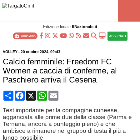
Edizione locale
IlNazionale.it
Radio Alba
ABBONATI
VOLLEY
-
20 ottobre 2024
, 09:43
Calcio femminile: Freedom FC
Women a caccia di conferme, al
Paschiero arriva il Cesena
Condividi
Facebook
X
WhatsApp
Email
Test importante per la compagine cuneese,
agganciata alle prime due della classe (Parma e
Ternana, ancora a punteggio pieno) e che
ambisce a rimanere nel gruppo di testa il più a
lungo possibile