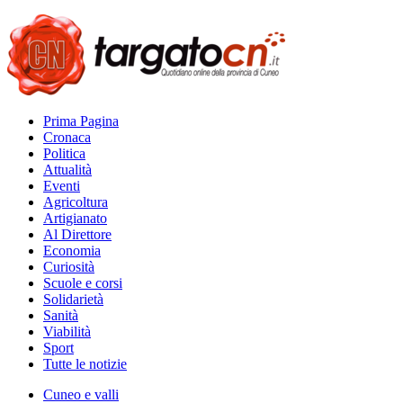
Prima Pagina
Cronaca
Politica
Attualità
Eventi
Agricoltura
Artigianato
Al Direttore
Economia
Curiosità
Scuole e corsi
Solidarietà
Sanità
Viabilità
Sport
Tutte le notizie
Cuneo e valli