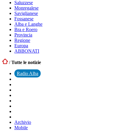
Saluzzese
Monregalese
Saviglianese
Fossanese
Alba e Langhe
Bra e Roero
Provincia
Regione
Europa
ABBONATI
/
Tutte le notizie
Radio Alba
Archivio
Mobile