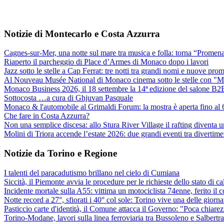
Notizie di Montecarlo e Costa Azzurra
Cagnes-sur-Mer, una notte sul mare tra musica e folla: torna “Promen
Riaperto il parcheggio di Place d’Armes di Monaco dopo i lavori
Jazz sotto le stelle a Cap Ferrat: tre notti tra grandi nomi e nuove pro
Al Nouveau Musée National di Monaco cinema sotto le stelle con "
Monaco Business 2026, il 18 settembre la 14ª edizione del salone B2
Sottocosta …a cura di Ghjuvan Pasquale
Monaco & l'automobile al Grimaldi Forum: la mostra è aperta fino al 6
Che fare in Costa Azzurra?
Non una semplice discesa: allo Stura River Village il rafting diventa u
Molini di Triora accende l’estate 2026: due grandi eventi tra divertime
Notizie da Torino e Regione
I talenti del paracadutismo brillano nel cielo di Cumiana
Siccità, il Piemonte avvia le procedure per le richieste dello stato di c
Incidente mortale sulla A55: vittima un motociclista 74enne, ferito il 
Notte record a 27°, sfiorati i 40° col sole: Torino vive una delle giorna
Pasticcio carte d'identità, il Comune attacca il Governo: "Poca chiarezza
Torino-Modane, lavori sulla linea ferroviaria tra Bussoleno e Salbertr