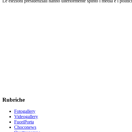
Le elezioni presidenziali hanno ulteriormente spinto i media e i politic
Rubriche
Fotogallery
Videogallery
FuoriPorta
Choconews