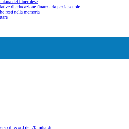
ontana del Pinerolese
ative di educazione finanziaria per le scuole
che resti nella memoria
ntare
erso il record dei 70 miliardi