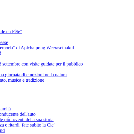
ade en Fête”
messe
Memoria" di Apichatpong Weerasethakul
B
 settembre con visite guidate per il pubblico
na giornata di emozioni nella natura
nto, musica e tradizione
alamità
conducente dell'auto
te più roventi della sua storia
 e ritardi, fate subito la Cie"
and