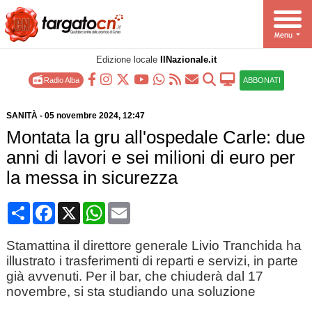
Edizione locale
IlNazionale.it
Radio Alba
ABBONATI
SANITÀ
-
05 novembre 2024
, 12:47
Montata la gru all'ospedale Carle: due
anni di lavori e sei milioni di euro per
la messa in sicurezza
Condividi
Facebook
X
WhatsApp
Email
Stamattina il direttore generale Livio Tranchida ha
illustrato i trasferimenti di reparti e servizi, in parte
già avvenuti. Per il bar, che chiuderà dal 17
novembre, si sta studiando una soluzione