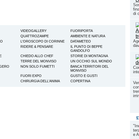
Sos
fin
di 
VIDEOGALLERY
FUORIPORTA
QUATTROZAMPE
AMBIENTE E NATURA
Age
TO
L'OROSCOPO DI CORINNE
DATAMETEO
dav
RIDERE & PENSARE
IL PUNTO DI BEPPE
GANDOLFO
E
CHIEDO ALLO CHEF
STORIE DI MONTAGNA
TERRE DEL MONVISO
UN OCCHIO SUL MONDO
GGERO
NON SOLO FUMETTI
BANCA TERRITORI DEL
Com
MONVISO
int
FUORI EXPO
GUSTO E GUSTI
CHIRURGIA DELL'ANIMA
COPERTINA
Ver
con
tre
irr
g
"In
ter
e A