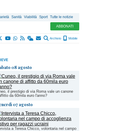
arietà
Sanità
Viabilità
Sport
Tutte le notizie
ABBONATI
Archivio
Mobile
REVE
abato 08 agosto
eo, il prestigio di via Roma vale un canone
affitto da 60mila euro l'anno?
enerdì 07 agosto
ervista a Teresa Chicco, volontaria nel campo