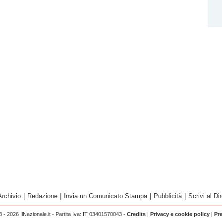
Archivio
|
Redazione
|
Invia un Comunicato Stampa
|
Pubblicità
|
Scrivi al Dir
 - 2026 IlNazionale.it - Partita Iva: IT 03401570043 -
Credits
|
Privacy e cookie policy
|
Pr