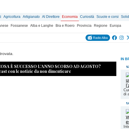
i
Agricoltura
Artigianato
Al Direttore
Economia
Curiosità
Scuole e corsi
Solid
anese
Fossanese
Alba e Langhe
Bra e Roero
Provincia
Regione
Europa
Radio Alba
trovata.
IN B
 COSA È SUCCESSO L’ANNO SCORSO AD AGOSTO?
s
cast con le notizie da non dimenticare
Cun
di 
v
Int