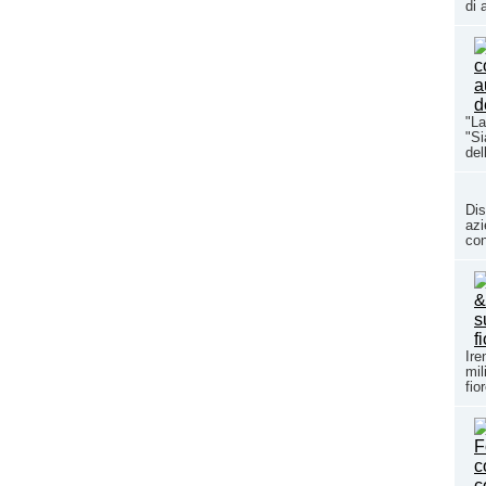
di 
"La
"Si
del
Dis
azi
con
Ire
mil
fio