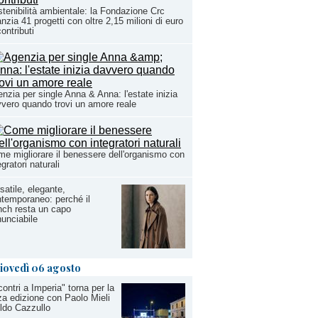
tenibilità ambientale: la Fondazione Crc
anzia 41 progetti con oltre 2,15 milioni di euro
contributi
nzia per single Anna & Anna: l'estate inizia
vero quando trovi un amore reale
e migliorare il benessere dell'organismo con
egratori naturali
satile, elegante,
temporaneo: perché il
nch resta un capo
inunciabile
iovedì 06 agosto
contri a Imperia" torna per la
za edizione con Paolo Mieli
ldo Cazzullo