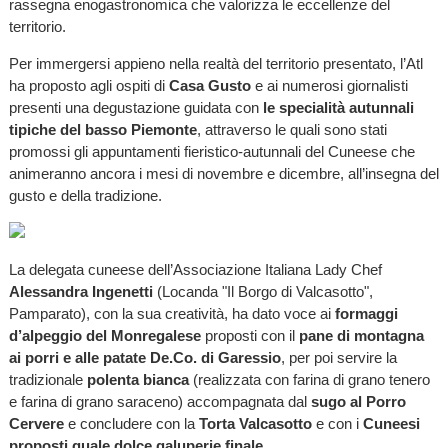
rassegna enogastronomica che valorizza le eccellenze del
territorio.
Per immergersi appieno nella realtà del territorio presentato, l’Atl
ha proposto agli ospiti di
Casa Gusto
e ai numerosi giornalisti
presenti una degustazione guidata con
le specialità autunnali
tipiche del basso Piemonte
, attraverso le quali sono stati
promossi gli appuntamenti fieristico-autunnali del Cuneese che
animeranno ancora i mesi di novembre e dicembre, all’insegna del
gusto e della tradizione.
La delegata cuneese dell’Associazione Italiana Lady Chef
Alessandra Ingenetti
(Locanda "Il Borgo di Valcasotto",
Pamparato), con la sua creatività, ha dato voce ai
formaggi
d’alpeggio del Monregalese
proposti con il
pane di montagna
ai porri e alle patate De.Co. di Garessio
, per poi servire la
tradizionale
polenta bianca
(realizzata con farina di grano tenero
e farina di grano saraceno) accompagnata dal
sugo al Porro
Cervere
e concludere con la
Torta Valcasotto
e con i
Cuneesi
proposti quale dolce galuperie finale
.