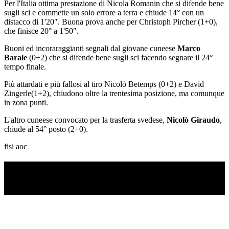
Per l'Italia ottima prestazione di Nicola Romanin che si difende bene
sugli sci e commette un solo errore a terra e chiude 14° con un
distacco di 1'20". Buona prova anche per Christoph Pircher (1+0),
che finisce 20° a 1'50".
Buoni ed incoraraggianti segnali dal giovane cuneese
Marco
Barale
(0+2) che si difende bene sugli sci facendo segnare il 24°
tempo finale.
Più attardati e più fallosi al tiro Nicolò Betemps (0+2) e David
Zingerle(1+2), chiudono oltre la trentesima posizione, ma comunque
in zona punti.
L'altro cuneese convocato per la trasferta svedese,
Nicolò Giraudo
,
chiude al 54° posto (2+0).
fisi aoc
TI RICORDI COSA È SUCCESSO L’ANNO
SCORSO AD AGOSTO?
Ascolta il podcast con le notizie da non dimenticare