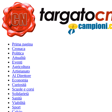
Prima pagina
Cronaca
Politica
Attualità
Eventi
Agricoltura
Artigianato
Al Direttore
Economia
Curiosità
Scuole e corsi
Solidarietà
Sanità
Viabilità
Sport
Calcio