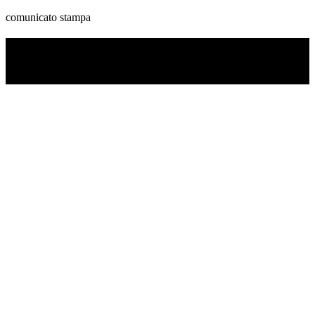
comunicato stampa
TI RICORDI COSA È SUCCESSO L’ANNO
SCORSO AD AGOSTO?
Ascolta il podcast con le notizie da non dimenticare