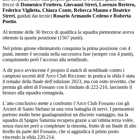
frecce di
Domenico Fruttero, Giovanni Streri, Lorenzo Bertero,
Federico Viglietta, Chiara Conte, Rebecca Manno e Beatrice
Streri
, guidati dai tecnici
Rosario Armando Cedeno e Roberta
Poetto
.
Al termine delle 30 frecce di qualifica la squadra piemontese aveva
ottenuto la quarta posizione (1567 punti).
Nel primo girone eliminatorio conquista la prima posizione con 4
punti, mentre è seconda nella successiva fase (sempre con 4 punti),
conquistando però l’accesso alla semifinale.
A dir poco avvincente è proprio il match di semifinale contro i
campioni uscenti dell’Arco Club Riccione: in pratica la sfida è stata
il remake della finale dell’edizione 2023, ma con esito invertito, che
premia gli atleti di Fossano con il risultato di 222-210, lasciando il
bronzo alla squadra romagnola.
L’atto conclusivo mette a confronto l’Arco Club Fossano con gli
Arcieri di Santo Stefano in una vera battaglia di nervi. I piemontesi
partono molto bene guadagnandosi un discreto vantaggio, ma la
squadra di Spigno Saturnia recupera grazie a un’ottima terza volée,
senza riuscire però a completare la rimonta, frutto di un finale di alto
livello da parte del Fossano, che si aggiudica il primo posto
vincendo la sfida 220-214.