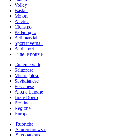
Volley
Basket
Motori
Atletica
Ciclismo
Pallapugno
Arti marziali
Sport invernali
Altri sport
Tutte le notizie
Cuneo e valli
Saluzzese
Monregalese
Saviglianese
Fossanese
Alba e Langhe
Bra e Roero
Provincia
Regione
Europa
Rubriche
Sanremonews.it
Savonanews.it