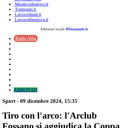
Montecarlonews.it
Torinoggi.it
Lavocediasti.it
Lavocedigenova.it
Edizione locale
IlNazionale.it
Radio Alba
ABBONATI
Sport
-
09 dicembre 2024
, 15:35
Tiro con l'arco: l'Arclub
Fossano si aggiudica la Coppa