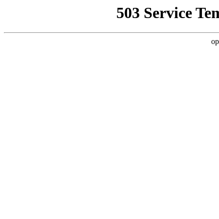
503 Service Te
op