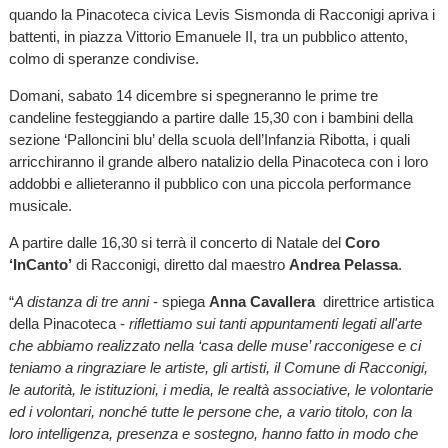
quando la Pinacoteca civica Levis Sismonda di Racconigi apriva i
battenti, in piazza Vittorio Emanuele II, tra un pubblico attento,
colmo di speranze condivise.
Domani, sabato 14 dicembre si spegneranno le prime tre
candeline festeggiando a partire dalle 15,30 con i bambini della
sezione ‘Palloncini blu’ della scuola dell’Infanzia Ribotta, i quali
arricchiranno il grande albero natalizio della Pinacoteca con i loro
addobbi e allieteranno il pubblico con una piccola performance
musicale.
A partire dalle 16,30 si terrà il concerto di Natale del
Coro
‘InCanto’
di Racconigi, diretto dal maestro
Andrea Pelassa
.
“
A distanza di tre anni
- spiega
Anna Cavallera
direttrice artistica
della Pinacoteca -
riflettiamo sui tanti appuntamenti legati all'arte
che abbiamo realizzato nella ‘casa delle muse’ racconigese e ci
teniamo a ringraziare le artiste, gli artisti, il Comune di Racconigi,
le autorità, le istituzioni, i media, le realtà associative, le volontarie
ed i volontari, nonché tutte le persone che, a vario titolo, con la
loro intelligenza, presenza e sostegno, hanno fatto in modo che