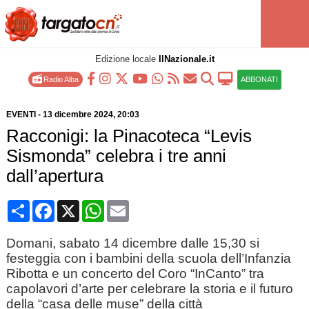
Edizione locale
IlNazionale.it
Radio Alba
ABBONATI
EVENTI
-
13 dicembre 2024
, 20:03
Racconigi: la Pinacoteca “Levis
Sismonda” celebra i tre anni
dall’apertura
Condividi
Facebook
X
WhatsApp
Email
Domani, sabato 14 dicembre dalle 15,30 si
festeggia con i bambini della scuola dell’Infanzia
Ribotta e un concerto del Coro “InCanto” tra
capolavori d’arte per celebrare la storia e il futuro
della “casa delle muse” della città