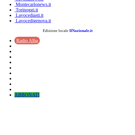
Montecarlonews.it
Torinoggi.it
Lavocediasti.it
Lavocedigenova.it
Edizione locale
IlNazionale.it
Radio Alba
ABBONATI