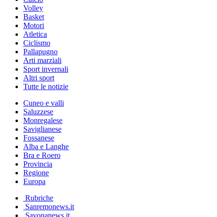
Volley
Basket
Motori
Atletica
Ciclismo
Pallapugno
Arti marziali
Sport invernali
Altri sport
Tutte le notizie
Cuneo e valli
Saluzzese
Monregalese
Saviglianese
Fossanese
Alba e Langhe
Bra e Roero
Provincia
Regione
Europa
Rubriche
Sanremonews.it
Savonanews.it