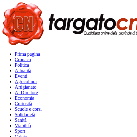
Prima pagina
Cronaca
Politica
Attualità
Eventi
Agricoltura
Artigianato
Al Direttore
Economia
Curiosità
Scuole e corsi
Solidarietà
Sanità
Viabilità
Sport
Calcio