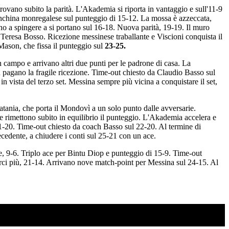
rovano subito la parità. L'Akademia si riporta in vantaggio e sull'11-9
panchina monregalese sul punteggio di 15-12. La mossa è azzeccata,
no a spingere a si portano sul 16-18. Nuova parità, 19-19. Il muro
eresa Bosso. Ricezione messinese traballante e Viscioni conquista il
 Mason, che fissa il punteggio sul
23-25.
n campo e arrivano altri due punti per le padrone di casa. La
 pagano la fragile ricezione. Time-out chiesto da Claudio Basso sul
 vista del terzo set. Messina sempre più vicina a conquistare il set,
atania, che porta il Mondovì a un solo punto dalle avversarie.
 rimettono subito in equilibrio il punteggio. L'Akademia accelera e
 21-20. Time-out chiesto da coach Basso sul 22-20. Al termine di
ecedente, a chiudere i conti sul 25-21 con un ace.
e, 9-6. Triplo ace per Bintu Diop e punteggio di 15-9. Time-out
rci più, 21-14. Arrivano nove match-point per Messina sul 24-15. Al