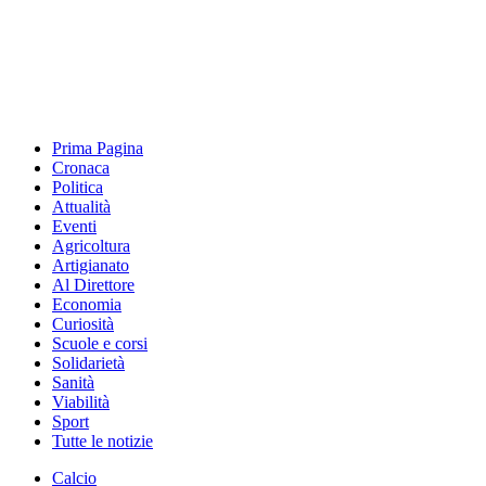
Prima Pagina
Cronaca
Politica
Attualità
Eventi
Agricoltura
Artigianato
Al Direttore
Economia
Curiosità
Scuole e corsi
Solidarietà
Sanità
Viabilità
Sport
Tutte le notizie
Calcio