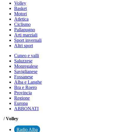
Volley
Basket
Motori
Atletica
Ciclismo
Pallapugno
Arti marziali
Sport invernali
Altri sport
Cuneo e valli
Saluzzese
Monregalese
Saviglianese
Fossanese
Alba e Langhe
Bra e Roero
Provincia
Regione
Europa
ABBONATI
/
Volley
Radio Alba