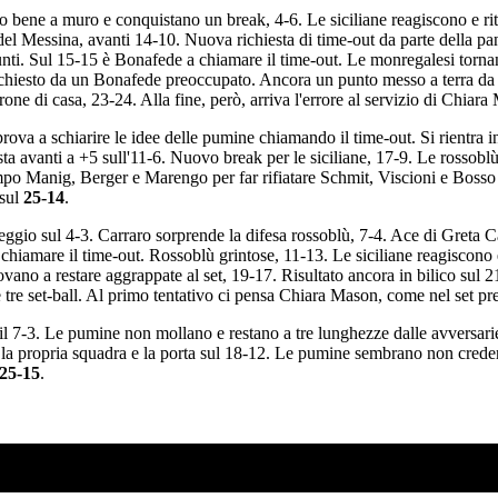
no bene a muro e conquistano un break, 4-6. Le siciliane reagiscono e rit
 del Messina, avanti 14-10. Nuova richiesta di time-out da parte della 
unti. Sul 15-15 è Bonafede a chiamare il time-out. Le monregalesi torna
hiesto da un Bonafede preoccupato. Ancora un punto messo a terra da T
ne di casa, 23-24. Alla fine, però, arriva l'errore al servizio di Chiara
ova a schiarire le idee delle pumine chiamando il time-out. Si rientra i
a avanti a +5 sull'11-6. Nuovo break per le siciliane, 17-9. Le rossoblù
po Manig, Berger e Marengo per far rifiatare Schmit, Viscioni e Bosso in
 sul
25-14
.
ggio sul 4-3. Carraro sorprende la difesa rossoblù, 7-4. Ace di Greta C
amare il time-out. Rossoblù grintose, 11-13. Le siciliane reagiscono e
ovano a restare aggrappate al set, 19-17. Risultato ancora in bilico sul
 tre set-ball. Al primo tentativo ci pensa Chiara Mason, come nel set pr
il 7-3. Le pumine non mollano e restano a tre lunghezze dalle avversari
la propria squadra e la porta sul 18-12. Le pumine sembrano non crede
25-15
.
SO AD AGOSTO?