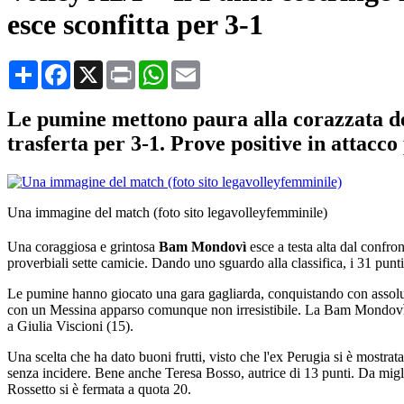
esce sconfitta per 3-1
Condividi
Facebook
X
Print
WhatsApp
Email
Le pumine mettono paura alla corazzata d
trasferta per 3-1. Prove positive in attacco
Una immagine del match (foto sito legavolleyfemminile)
Una coraggiosa e grintosa
Bam Mondovì
esce a testa alta dal confro
proverbiali sette camicie. Dando uno sguardo alla classifica, i 31 punti
Le pumine hanno giocato una gara gagliarda, conquistando con assoluto me
con un Messina apparso comunque non irresistibile. La Bam Mondovì si 
a Giulia Viscioni (15).
Una scelta che ha dato buoni frutti, visto che l'ex Perugia si è mostra
senza incidere. Bene anche Teresa Bosso, autrice di 13 punti. Da miglio
Rossetto si è fermata a quota 20.