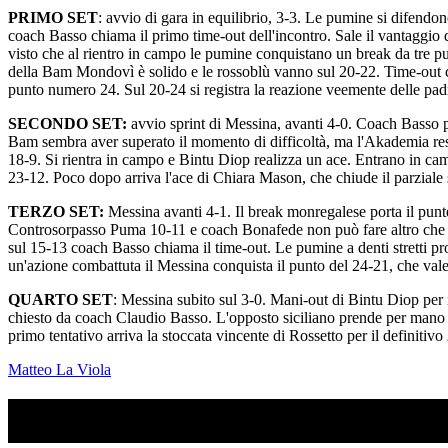
PRIMO SET
: avvio di gara in equilibrio, 3-3. Le pumine si difendo
coach Basso chiama il primo time-out dell'incontro. Sale il vantaggio
visto che al rientro in campo le pumine conquistano un break da tre p
della Bam Mondovì è solido e le rossoblù vanno sul 20-22. Time-out c
punto numero 24. Sul 20-24 si registra la reazione veemente delle padro
SECONDO SET:
avvio sprint di Messina, avanti 4-0. Coach Basso pr
Bam sembra aver superato il momento di difficoltà, ma l'Akademia rest
18-9. Si rientra in campo e Bintu Diop realizza un ace. Entrano in cam
23-12. Poco dopo arriva l'ace di Chiara Mason, che chiude il parziale
TERZO SET:
Messina avanti 4-1. Il break monregalese porta il punte
Controsorpasso Puma 10-11 e coach Bonafede non può fare altro che chi
sul 15-13 coach Basso chiama il time-out. Le pumine a denti stretti pr
un'azione combattuta il Messina conquista il punto del 24-21, che vale
QUARTO SET
: Messina subito sul 3-0. Mani-out di Bintu Diop per 
chiesto da coach Claudio Basso. L'opposto siciliano prende per mano 
primo tentativo arriva la stoccata vincente di Rossetto per il definitivo
Matteo La Viola
TI RICORDI COSA È SUCCESSO L’ANNO SCOR
Ascolta il podcast con le notizie da non dimenticare