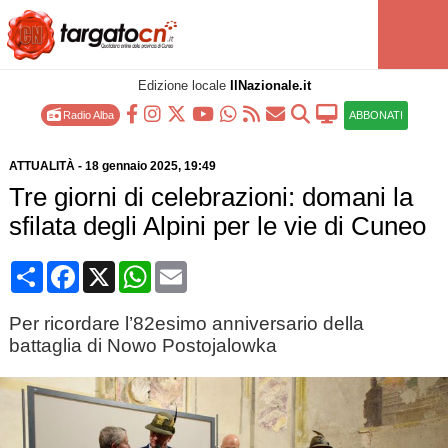
Edizione locale
IlNazionale.it
Radio Alba
ABBONATI
ATTUALITÀ
-
18 gennaio 2025
, 19:49
Tre giorni di celebrazioni: domani la
sfilata degli Alpini per le vie di Cuneo
Condividi
Facebook
X
WhatsApp
Email
Per ricordare l’82esimo anniversario della
battaglia di Nowo Postojalowka