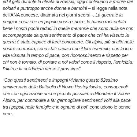
ed il gelo durante la ritirata di Russia, oggi continuano a morire dei
soldati e purtroppo anche donne e bambini
– si legge nella nota
dell’ANA cuneese, diramata nei giorni scorsi -
. La guerra è la
peggior cosa che un popolo possa subire, lo hanno raccontato
bene i nostri pochi reduci in quelle memorie che sono nulla se non
accompagnate da quel sentimento di pace che chi ha vissuto la
guerra è stato capace di farci conoscere. Gli alpini, più di altri nelle
nostre comunità, sono stati capaci con il loro esempio, con la loro
vita vissuta in tempo di pace, con riconoscimento e rispetto per
chi non è tornato, di portare a noi valori come il rispetto, l’amicizia,
l’aiuto e la solidarietà verso il prossimo
”.
“
Con questi sentimenti e impegni viviamo questo 82esimo
anniversario della Battaglia di Nowo Postojalowka, consapevoli
che con ogni azione anche piccola possiamo diffondere il Valore
Alpino, per contribuire a far germogliare sentimenti volti alla pace
tra i popoli, nelle famiglie e in ognuno di noi
” concludono le penne
nere.