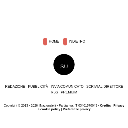
HOME
INDIETRO
SU
REDAZIONE
PUBBLICITÀ
INVIA COMUNICATO
SCRIVI AL DIRETTORE
RSS
PREMIUM
Copyright © 2013 - 2026 IlNazionale.it - Partita Iva: IT 03401570043 -
Credits
|
Privacy
e cookie policy
|
Preferenze privacy