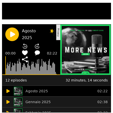
TI RICORDI COSA È SUCCESSO L’ANNO
SCORSO AD AGOSTO?
Ascolta il podcast con le notizie da non dimenticare