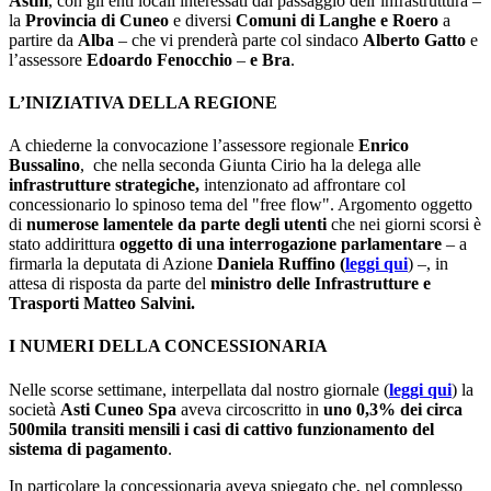
Astm
, con gli enti locali interessati dal passaggio dell’infrastruttura –
la
Provincia di Cuneo
e diversi
Comuni di Langhe e Roero
a
partire da
Alba
–
che vi prenderà parte col sindaco
Alberto Gatto
e
l’assessore
Edoardo Fenocchio
–
e Bra
.
L’INIZIATIVA DELLA REGIONE
A chiederne la convocazione l’assessore regionale
Enrico
Bussalino
, che nella seconda Giunta Cirio ha la delega alle
infrastrutture strategiche,
intenzionato ad affrontare col
concessionario lo spinoso tema del "free flow". Argomento oggetto
di
numerose lamentele da parte degli utenti
che nei giorni scorsi è
stato addirittura
oggetto di una interrogazione parlamentare
– a
firmarla la deputata di Azione
Daniela Ruffino (
leggi qui
) –, in
attesa di risposta da parte del
ministro delle Infrastrutture e
Trasporti Matteo Salvini.
I NUMERI DELLA CONCESSIONARIA
Nelle scorse settimane, interpellata dal nostro giornale (
leggi qui
) la
società
Asti Cuneo Spa
aveva circoscritto in
uno 0,3% dei circa
500mila transiti mensili i casi di cattivo funzionamento del
sistema di pagamento
.
In particolare la concessionaria aveva spiegato che, nel complesso