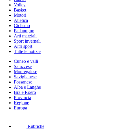
Volley
Basket
Motori
Atletica
Ciclismo
Pallapugno
Arti marziali
Sport invernali
Altri sport
Tutte le notizie
Cuneo e valli
Saluzzese
Monregalese
Saviglianese
Fossanese
Alba e Langhe
Bra e Roero
Provincia
Regione
Europa
Rubriche