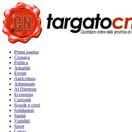
Prima pagina
Cronaca
Politica
Attualità
Eventi
Agricoltura
Artigianato
Al Direttore
Economia
Curiosità
Scuole e corsi
Solidarietà
Sanità
Viabilità
Sport
Calcio