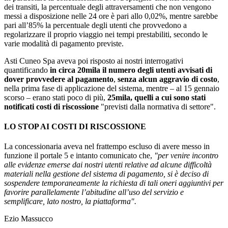
dei transiti, la percentuale degli attraversamenti che non vengono
messi a disposizione nelle 24 ore è pari allo 0,02%, mentre sarebbe
pari all’85% la percentuale degli utenti che provvedono a
regolarizzare il proprio viaggio nei tempi prestabiliti, secondo le
varie modalità di pagamento previste.
Asti Cuneo Spa aveva poi risposto ai nostri interrogativi
quantificando
in circa 20mila il numero degli utenti avvisati di
dover provvedere al pagamento
,
senza alcun aggravio di costo
,
nella prima fase di applicazione del sistema, mentre – al 15 gennaio
scorso – erano stati poco di più,
25mila, quelli a cui sono stati
notificati costi di riscossione
"previsti dalla normativa di settore".
LO STOP AI COSTI DI RISCOSSIONE
La concessionaria aveva nel frattempo escluso di avere messo in
funzione il portale 5 e intanto comunicato che,
"per venire incontro
alle evidenze emerse dai nostri utenti relative ad alcune difficoltà
materiali nella gestione del sistema di pagamento, si è deciso di
sospendere temporaneamente la richiesta di tali oneri aggiuntivi per
favorire parallelamente l’abitudine all’uso del servizio e
semplificare, lato nostro, la piattaforma".
Ezio Massucco